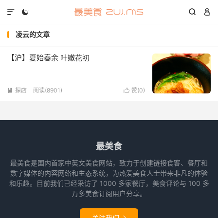




凌云的文章
【沪】夏始春余 叶嫩花初
探店
阅读(8901)
赞(
0
)


最美食
最美食是国内首家中英文美食网站，致力于创建链接食客、餐厅和
数字媒体的内容网络和生态系统，为热爱美食人士带来非凡的体验
和乐趣。目前我们已经采访了 1000 多家餐厅，美食评论与 100 多
万多美食订阅用户分享。
关注我们