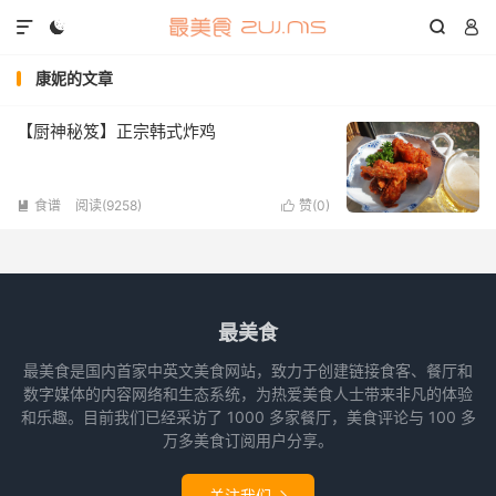




康妮的文章
【厨神秘笈】正宗韩式炸鸡
食谱
阅读(9258)
赞(
0
)


最美食
最美食是国内首家中英文美食网站，致力于创建链接食客、餐厅和
数字媒体的内容网络和生态系统，为热爱美食人士带来非凡的体验
和乐趣。目前我们已经采访了 1000 多家餐厅，美食评论与 100 多
万多美食订阅用户分享。
关注我们