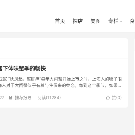
首页
探店
美图
专栏
食
宫下体味蟹季的畅快
亚妮 “秋风起，蟹脚痒”每年大闸蟹开始上市之时，上海人的嗓子眼
海人对于大闸蟹似乎有着与生俱来的眷恋，每到这个季节，如果不
十有八九你就不是个正宗上海人。所以你很难想象，会有一家自助
27
推荐报导
阅读(11284)
赞(
0
)

