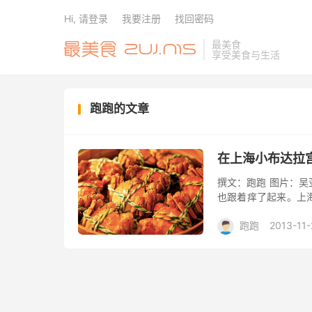
Hi, 请登录
我要注册
找回密码
最美食
享受美食与生活
跑跑的文章
在上海小布达拉
撰文：跑跑 图片：吴
也跟着痒了起来。上
吃上几次大闸蟹，那
跑跑
2013-11-
餐厅敢...