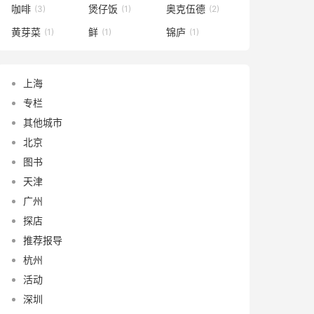
咖啡
煲仔饭
奥克伍德
(3)
(1)
(2)
黄芽菜
鲜
锦庐
(1)
(1)
(1)
上海
专栏
其他城市
北京
图书
天津
广州
探店
推荐报导
杭州
活动
深圳