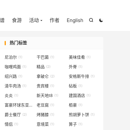

谱
食游
活动
作者
English


热门标签
尼泊尔
干巴菌
美味佳肴
(1)
(1)
(1)
咖喱鸡面
精品
外脊
(1)
(2)
(1)
绍兴路
拿破仑
安格斯牛排
(1)
(2)
(1)
清牛肉汤
贵宾楼
砧板
(1)
(1)
(1)
炎炎
新天地t8
建国酒店
(1)
(1)
(1)
富豪环球东亚酒店
老豆腐
栢豪
(1)
(1)
(1)
爵士餐厅
烤猪膝
煎胡萝卜饼
(2)
(1)
(1)
情侣
意境菜
箅子
(1)
(1)
(1)