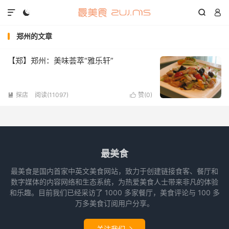




郑州的文章
【郑】郑州：美味荟萃“雅乐轩”
探店
阅读(11097)
赞(
0
)


最美食
最美食是国内首家中英文美食网站，致力于创建链接食客、餐厅和
数字媒体的内容网络和生态系统，为热爱美食人士带来非凡的体验
和乐趣。目前我们已经采访了 1000 多家餐厅，美食评论与 100 多
万多美食订阅用户分享。
关注我们