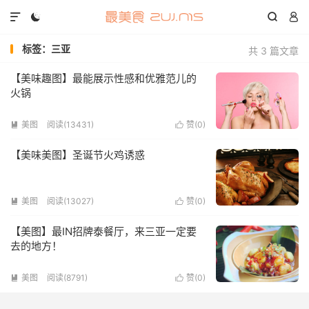




标签：三亚
共 3 篇文章
【美味趣图】最能展示性感和优雅范儿的
火锅
美图
阅读(13431)
赞(
0
)


【美味美图】圣诞节火鸡诱惑
美图
阅读(13027)
赞(
0
)


【美图】最IN招牌泰餐厅，来三亚一定要
去的地方！
美图
阅读(8791)
赞(
0
)

