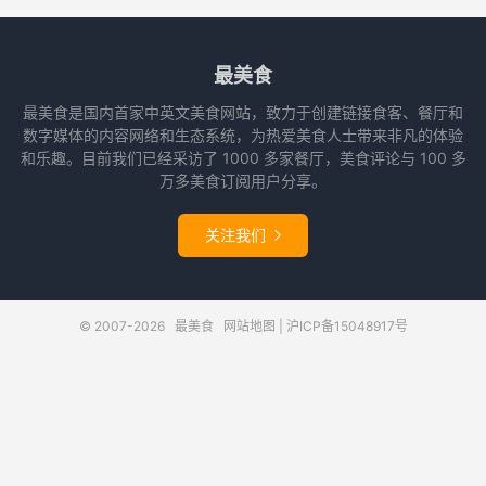
最美食
最美食是国内首家中英文美食网站，致力于创建链接食客、餐厅和
数字媒体的内容网络和生态系统，为热爱美食人士带来非凡的体验
和乐趣。目前我们已经采访了 1000 多家餐厅，美食评论与 100 多
万多美食订阅用户分享。
关注我们

© 2007-2026
最美食
网站地图
|
沪ICP备15048917号