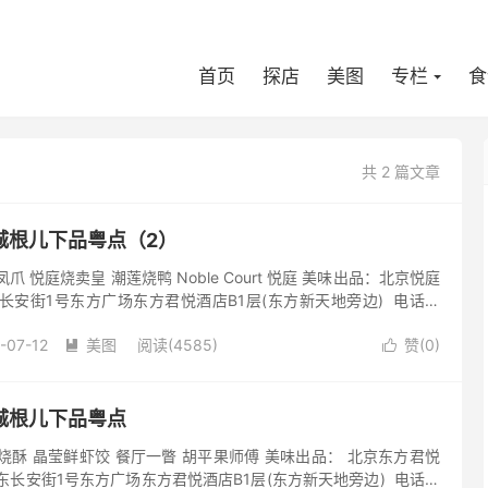
首页
探店
美图
专栏
食
共 2 篇文章
城根儿下品粤点（2）
 悦庭烧卖皇 潮莲烧鸭 Noble Court 悦庭 美味出品：北京悦庭
长安街1号东方广场东方君悦酒店B1层(东方新天地旁边) 电话：
-07-12
美图
阅读(4585)
赞(
0
)


城根儿下品粤点
烧酥 晶莹鲜虾饺 餐厅一瞥 胡平果师傅 美味出品： 北京东方君悦
东长安街1号东方广场东方君悦酒店B1层(东方新天地旁边) 电话：