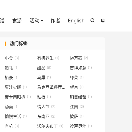

谱
食游
活动
作者
English


热门标签
小食
有机养生
jw万豪
(3)
(1)
(2)
婚礼
甜品
吉祥如意
(1)
(5)
(1)
栢豪
鸟巢
绿菜
(1)
(1)
(1)
蜜汁火腿
马克西姆餐厅
望京
(1)
(2)
(1)
带骨肉眼扒
砧板
销售经验
(1)
(1)
(1)
汤面
情人节
江南
(1)
(7)
(2)
愉悦生活
东南亚
披萨
(1)
(2)
(1)
有机
沃尔夫布丁
冷芦笋汁
(3)
(1)
(1)