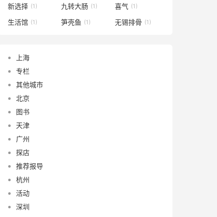
新选择
九转大肠
喜气
(1)
(1)
(1)
生活馆
笋壳鱼
无锡排骨
(1)
(1)
(1)
上海
专栏
其他城市
北京
图书
天津
广州
探店
推荐报导
杭州
活动
深圳