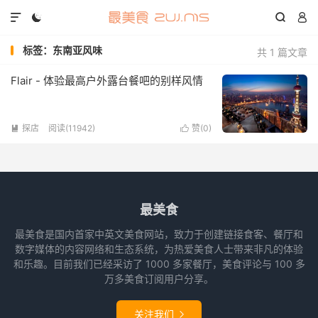




标签：东南亚风味
共 1 篇文章
Flair - 体验最高户外露台餐吧的别样风情
探店
阅读(11942)
赞(
0
)


最美食
最美食是国内首家中英文美食网站，致力于创建链接食客、餐厅和
数字媒体的内容网络和生态系统，为热爱美食人士带来非凡的体验
和乐趣。目前我们已经采访了 1000 多家餐厅，美食评论与 100 多
万多美食订阅用户分享。
关注我们
