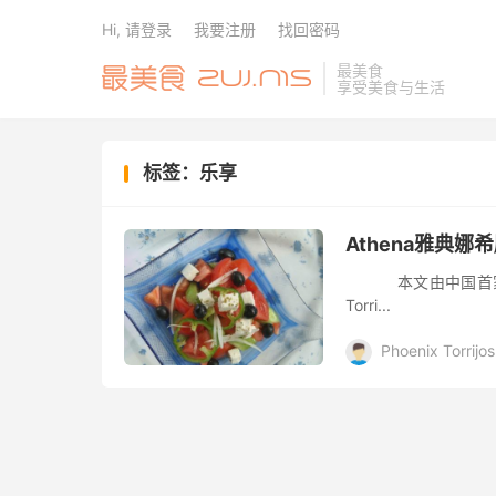
Hi, 请登录
我要注册
找回密码
最美食
享受美食与生活
标签：乐享
Athena雅典娜
本文由中国首家英文美食网
Torri...
Phoenix Torrijos