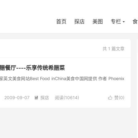
首页
探店
美图
专栏
食
共 1 篇文章
希腊餐厅----乐享传统希腊菜
站Best Food inChina美食中国网提供 作者 Phoenix
2009-09-07
探店
阅读(10614)
赞(
0
)

