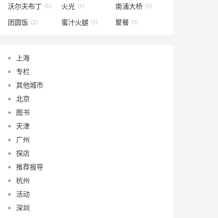
沃尔夫布丁
火光
南浦大桥
(1)
(1)
(1)
团圆饭
蜜汁火腿
聚餐
(2)
(1)
(1)
上海
专栏
其他城市
北京
图书
天津
广州
探店
推荐报导
杭州
活动
深圳