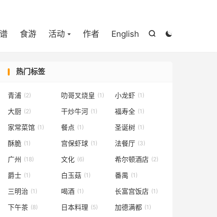

谱
食游
活动
作者
English


热门标签
青浦
叻哥叉烧皇
小龙虾
(2)
(1)
(1)
大厨
干炒牛河
福寿全
(2)
(1)
(1)
家常菜馆
餐点
圣诞树
(1)
(1)
(1)
酥脆
宫保虾球
法餐厅
(1)
(1)
(3)
广州
文化
希尔顿酒店
(18)
(6)
(2)
爵士
白玉菇
番禺
(1)
(1)
(1)
三明治
喝酒
长富宫饭店
(1)
(1)
(1)
下午茶
日本料理
加德满都
(8)
(5)
(1)