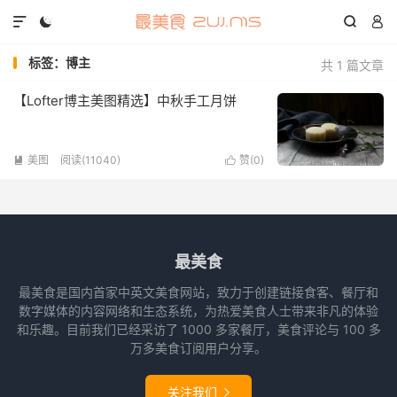




标签：博主
共 1 篇文章
【Lofter博主美图精选】中秋手工月饼
美图
阅读(11040)
赞(
0
)


最美食
最美食是国内首家中英文美食网站，致力于创建链接食客、餐厅和
数字媒体的内容网络和生态系统，为热爱美食人士带来非凡的体验
和乐趣。目前我们已经采访了 1000 多家餐厅，美食评论与 100 多
万多美食订阅用户分享。
关注我们
