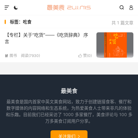




标签：吃食
共 1 篇文章
【专栏】关于“吃货”——《吃货辞典》 序
言
图书
阅读(7930)
赞(
0
)


最美食
最美食是国内首家中英文美食网站，致力于创建链接食客、餐厅和
数字媒体的内容网络和生态系统，为热爱美食人士带来非凡的体验
和乐趣。目前我们已经采访了 1000 多家餐厅，美食评论与 100 多
万多美食订阅用户分享。
关注我们
