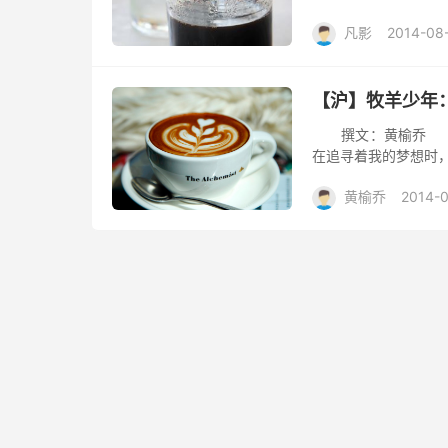
散落在大床上，一角垂
凡影
2014-08
【沪】牧羊少年
撰文：黄榆乔 图片
在追寻着我的梦想时，每
黄榆乔
2014-