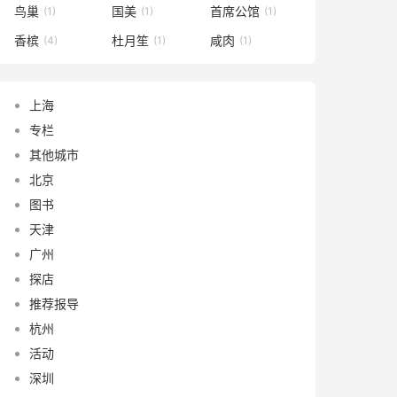
鸟巢
国美
首席公馆
(1)
(1)
(1)
香槟
杜月笙
咸肉
(4)
(1)
(1)
上海
专栏
其他城市
北京
图书
天津
广州
探店
推荐报导
杭州
活动
深圳