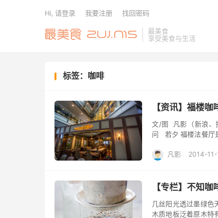
Hi, 请登录
我要注册
找回密码
最美食
享受美食与生活
标签：咖啡
【资讯】福楼咖
文/图 凡影（新浪、
问 若夕 福楼法餐
15年的盛大典礼，又在1
凡影
2014-11-
【专栏】不知咖
几丝阳光透过墨绿色
木质地板泛着原木特