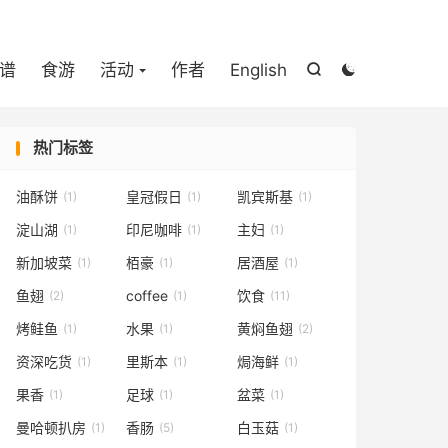

谱
食游
活动
作者
English


热门标签
油酥饼
皇冠假日
凯宾斯基
(1)
(1)
(1)
淀山湖
印尼咖啡
主妇
(1)
(1)
(1)
新加坡菜
栢豪
居酒屋
(1)
(1)
(1)
鱼翅
coffee
饮食
(2)
(1)
(11)
烤鲑鱼
水果
黄焖鱼翅
(1)
(1)
(2)
资深吃货
里斯本
焗海鲜
(1)
(1)
(1)
果香
足球
盆菜
(1)
(1)
(1)
曼哈顿扒房
香肠
白玉菇
(1)
(5)
(1)