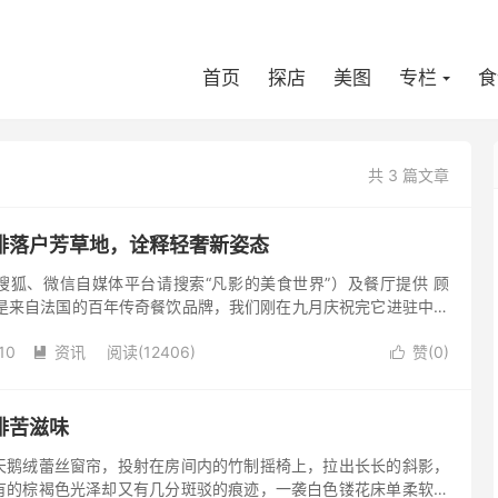
首页
探店
美图
专栏
食
共 3 篇文章
啡落户芳草地，诠释轻奢新姿态
搜狐、微信自媒体平台请搜索“凡影的美食世界”）及餐厅提供 顾
厅是来自法国的百年传奇餐饮品牌，我们刚在九月庆祝完它进驻中国
0...
10
资讯
阅读(12406)
赞(
0
)


啡苦滋味
天鹅绒蕾丝窗帘，投射在房间内的竹制摇椅上，拉出长长的斜影，
有的棕褐色光泽却又有几分斑驳的痕迹，一袭白色镂花床单柔软地