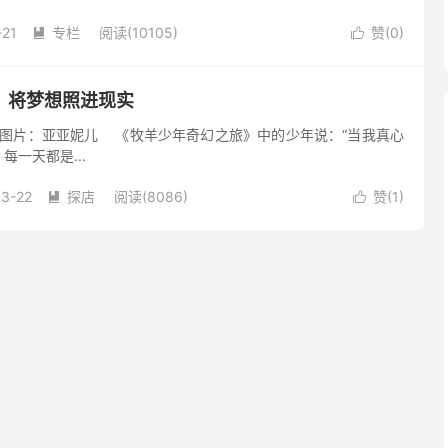
向罗马柱状的床脚…… &nb...
-21
专栏
阅读(10105)
赞(
0
)


：将梦想照进现实
：亚亚妮儿 《牧羊少年奇幻之旅》中的少年说：“当我真心
一天都是...
03-22
探店
阅读(8086)
赞(
1
)

