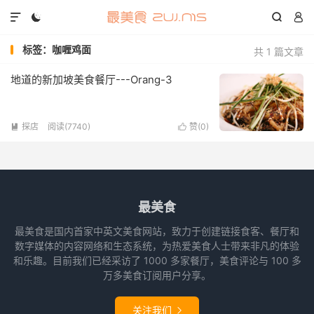




标签：咖喱鸡面
共 1 篇文章
地道的新加坡美食餐厅---Orang-3
探店
阅读(7740)
赞(
0
)


最美食
最美食是国内首家中英文美食网站，致力于创建链接食客、餐厅和
数字媒体的内容网络和生态系统，为热爱美食人士带来非凡的体验
和乐趣。目前我们已经采访了 1000 多家餐厅，美食评论与 100 多
万多美食订阅用户分享。
关注我们
