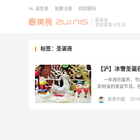
Hi, 请登录
我要注册
找回密码
最美食
享受美食与生活
标签：圣诞夜
【沪】冰雪圣诞
一年将尽尾声，节庆
彩纷呈的圣诞节目，
备”环节。小编今日介绍
美食中国
2014