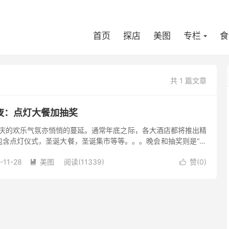
首页
探店
美图
专栏
食
共 1 篇文章
夜：点灯大餐加抽奖
的欢乐气氛亦悄悄的蔓延。通常年底之际，各大酒店都将推出精
包含点灯仪式，圣诞大餐，圣诞集市等等。。。晚会和抽奖则是“必
位于金桥的一家四...
-11-28
美图
阅读(11339)
赞(
0
)

