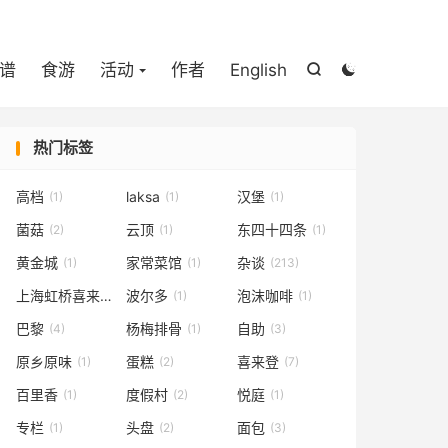

谱
食游
活动
作者
English


热门标签
高档
laksa
汉堡
(1)
(1)
(1)
菌菇
云顶
东四十四条
(2)
(1)
(1)
黄金城
家常菜馆
杂谈
(1)
(1)
(213)
上海虹桥喜来登
波尔多
泡沫咖啡
(1)
(1)
(1)
巴黎
杨梅排骨
自助
(4)
(1)
(3)
原乡原味
蛋糕
喜来登
(1)
(2)
(7)
百里香
度假村
悦庭
(1)
(2)
(1)
专栏
头盘
面包
(1)
(2)
(3)