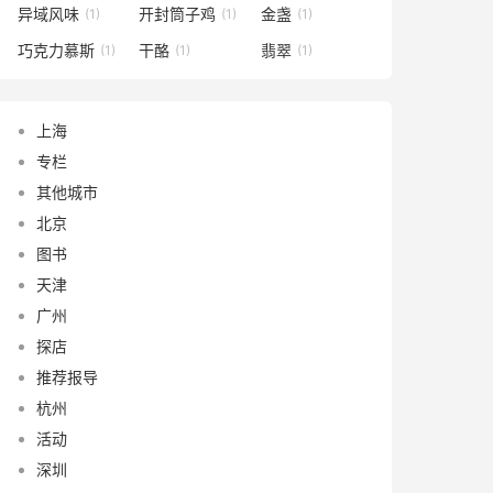
异域风味
开封筒子鸡
金盏
(1)
(1)
(1)
巧克力慕斯
干酪
翡翠
(1)
(1)
(1)
上海
专栏
其他城市
北京
图书
天津
广州
探店
推荐报导
杭州
活动
深圳