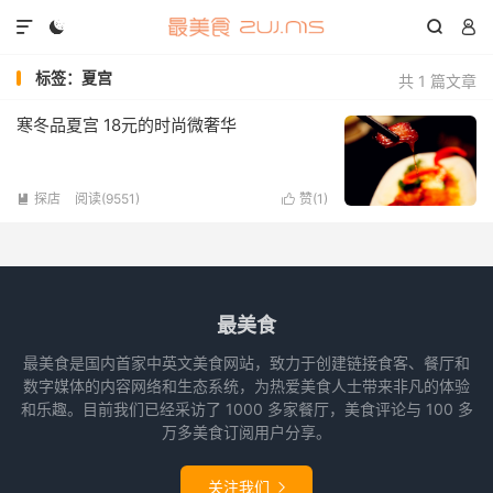




标签：夏宫
共 1 篇文章
寒冬品夏宫 18元的时尚微奢华
探店
阅读(9551)
赞(
1
)


最美食
最美食是国内首家中英文美食网站，致力于创建链接食客、餐厅和
数字媒体的内容网络和生态系统，为热爱美食人士带来非凡的体验
和乐趣。目前我们已经采访了 1000 多家餐厅，美食评论与 100 多
万多美食订阅用户分享。
关注我们
