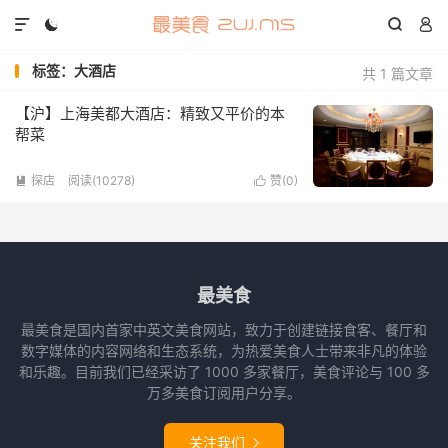




标签：大酒店
共 1 篇文章
【沪】上海美都大酒店：精致又平价的本
帮菜
探店
阅读(10278)
赞(
0
)


最美食
最美食是国内首家中英文美食网站，致力于创建链接食客、餐厅和
数字媒体的内容网络和生态系统，为热爱美食人士带来非凡的体验
和乐趣。目前我们已经采访了 1000 多家餐厅，美食评论与 100 多
万多美食订阅用户分享。
关注我们
