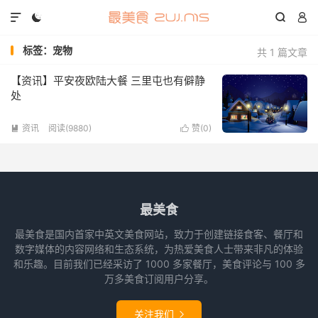




标签：宠物
共 1 篇文章
【资讯】平安夜欧陆大餐 三里屯也有僻静
处
资讯
阅读(9880)
赞(
0
)


最美食
最美食是国内首家中英文美食网站，致力于创建链接食客、餐厅和
数字媒体的内容网络和生态系统，为热爱美食人士带来非凡的体验
和乐趣。目前我们已经采访了 1000 多家餐厅，美食评论与 100 多
万多美食订阅用户分享。
关注我们
