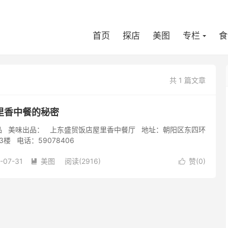
首页
探店
美图
专栏
食
共 1 篇文章
里香中餐的秘密
 美味出品： 上东盛贸饭店屋里香中餐厅 地址：朝阳区东四环
楼 电话：59078406
-07-31
美图
阅读(2916)
赞(
0
)

