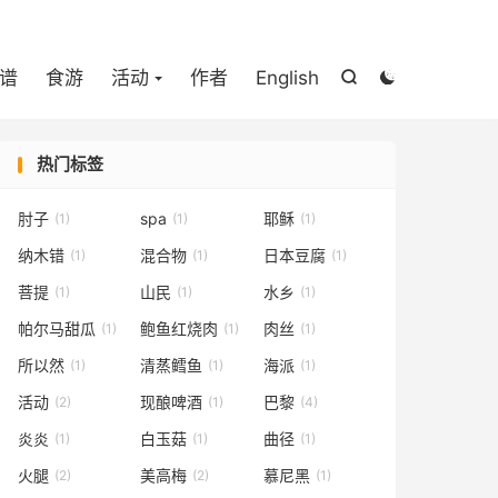

谱
食游
活动
作者
English


热门标签
肘子
spa
耶稣
(1)
(1)
(1)
纳木错
混合物
日本豆腐
(1)
(1)
(1)
菩提
山民
水乡
(1)
(1)
(1)
帕尔马甜瓜
鲍鱼红烧肉
肉丝
(1)
(1)
(1)
所以然
清蒸鳕鱼
海派
(1)
(1)
(1)
活动
现酿啤酒
巴黎
(2)
(1)
(4)
炎炎
白玉菇
曲径
(1)
(1)
(1)
火腿
美高梅
慕尼黑
(2)
(2)
(1)