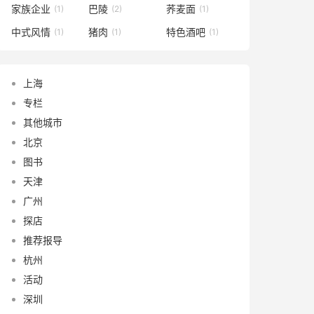
家族企业
巴陵
荞麦面
(1)
(2)
(1)
中式风情
猪肉
特色酒吧
(1)
(1)
(1)
上海
专栏
其他城市
北京
图书
天津
广州
探店
推荐报导
杭州
活动
深圳