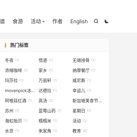

谱
食游
活动
作者
English


热门标签
冬夜
悟道
无锡排骨
(1)
(1)
(1)
浓缩咖啡
家乡
纳摩餐厅
(1)
(1)
(1)
玛莎拉
万丽轩
威尼斯
(1)
(1)
(1)
movenpick冰淇淋
达德拉
幸运儿
(1)
(1)
(1)
阿根廷红酒
高汤
新加坡美食节
(1)
(2)
(1)
苏州
蓝莓山药
星期日
(2)
(1)
(1)
海虹贻贝
榻榻米
活动
(1)
(1)
(2)
水货
朱家角
教育
(1)
(1)
(8)