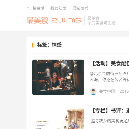
Hi, 请登录
我要注册
找回密码
最美食
享受美食与生活
标签：情感
【活动】美食配
@北京金融街洲际酒
人海，你还在苦苦等
活增添一份色彩。2月1
美食中国
2015
【专栏】书评：
追寻故乡的美食