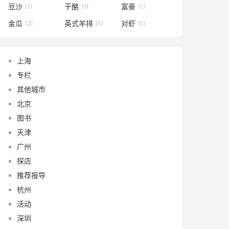
豆沙
干酪
富豪
(1)
(1)
(1)
金瓜
英式羊排
对虾
(2)
(1)
(1)
上海
专栏
其他城市
北京
图书
天津
广州
探店
推荐报导
杭州
活动
深圳