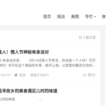
首页
探店
美图
专栏
食
共 2 篇文章
佳人！情人节神秘单身派对
店 单身派对夜： 2月14日情人节将至，你还是一个人吗？茫茫
待吗？何不在这个美丽的冬季，敞开心扉，让爱情的暖流为你的生
4日北京金融街...
-02-01
活动
阅读(13861)
赞(
0
)


追寻故乡的美食满足儿时的味道
满足儿时的味道 ...