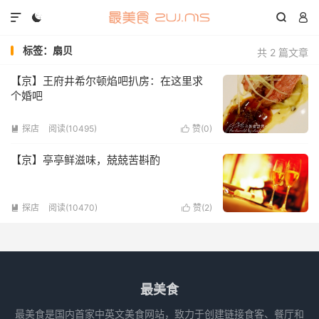




标签：扇贝
共 2 篇文章
【京】王府井希尔顿焰吧扒房：在这里求
个婚吧
探店
阅读(10495)
赞(
0
)


【京】亭亭鲜滋味，兢兢苦斟酌
探店
阅读(10470)
赞(
2
)


最美食
最美食是国内首家中英文美食网站，致力于创建链接食客、餐厅和