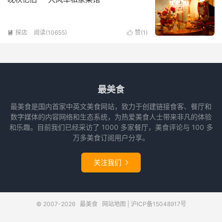
探店
阅读(10655)
赞(
1
)


最美食
最美食是国内首家中英文美食网站，致力于创建链接食客、餐厅和
数字媒体的内容网络和生态系统，为热爱美食人士带来非凡的体验
和乐趣。目前我们已经采访了 1000 多家餐厅，美食评论与 100 多
万多美食订阅用户分享。
关注我们

© 2007-2026
最美食
网站地图
|
沪ICP备15048917号