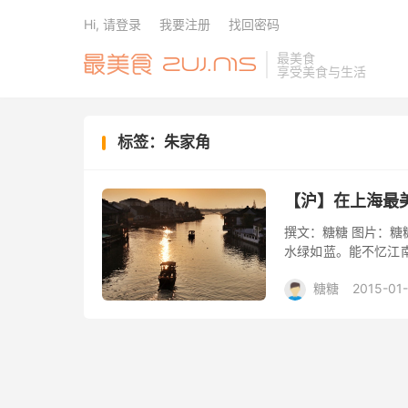
Hi, 请登录
我要注册
找回密码
最美食
享受美食与生活
标签：朱家角
【沪】在上海最
撰文：糖糖 图片：糖
水绿如蓝。能不忆江南
人们的脑海中，短短的
糖糖
2015-01