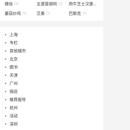
微信
五道营胡同
肉牛芝士汉堡
(2)
(2)
(1)
葁蒜炒鸡
艾美
巴斯克
(1)
(1)
(1)
上海
专栏
其他城市
北京
图书
天津
广州
探店
推荐报导
杭州
活动
深圳