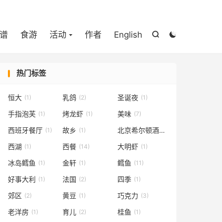

谱
食游
活动
作者
English


热门标签
恒大
乳鸽
圣诞夜
(1)
(2)
(1)
手指泡芙
烤龙虾
美味
(1)
(1)
(7)
西班牙餐厅
故乡
北京希尔顿酒店
(1)
(1)
(1)
西湖
西餐
大明虾
(1)
(14)
(1)
冰岛鳕鱼
金轩
鳕鱼
(1)
(1)
(11)
好事大利
法国
四季
(1)
(2)
(1)
郊区
黄豆
巧克力
(2)
(1)
(3)
老洋房
育儿
桂鱼
(1)
(2)
(1)