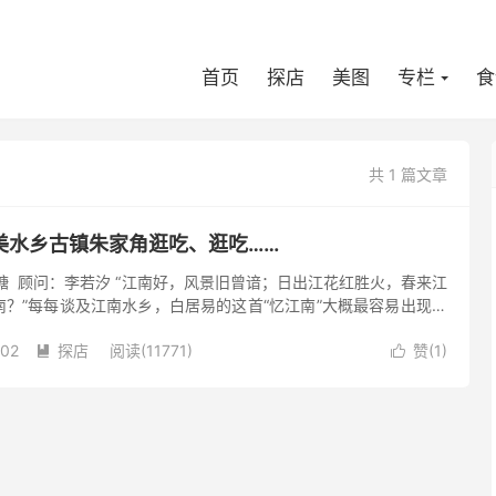
首页
探店
美图
专栏
食
共 1 篇文章
美水乡古镇朱家角逛吃、逛吃……
糖 顾问：李若汐 “江南好，风景旧曾谙；日出江花红胜火，春来江
？”每每谈及江南水乡，白居易的这首“忆江南”大概最容易出现在
两三句诗便把江南的山青水秀和如诗如画惟妙惟肖地...
-02
探店
阅读(11771)
赞(
1
)

