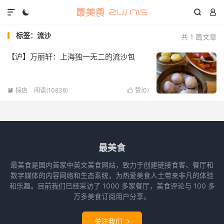




标签：流沙
共 1 篇文章
【沪】万丽轩：上海独一无二的流沙包
探店
阅读(10838)
赞(
0
)


最美食
最美食是国内首家中英文美食网站，致力于创建链接食客、餐厅和
数字媒体的内容网络和生态系统，为热爱美食人士带来非凡的体验
和乐趣。目前我们已经采访了 1000 多家餐厅，美食评论与 100 多
万多美食订阅用户分享。
关注我们
