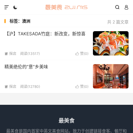




标签：澳洲
共 2 篇文章
【沪】TAKESADA竹庭：新改变，新惊喜
探店
阅读(13517)
赞(
0
)


精美绝伦的"意"乡美味
探店
阅读(12780)
赞(
0
)


最美食
最美食是国内首家中英文美食网站，致力于创建链接食客、餐厅和