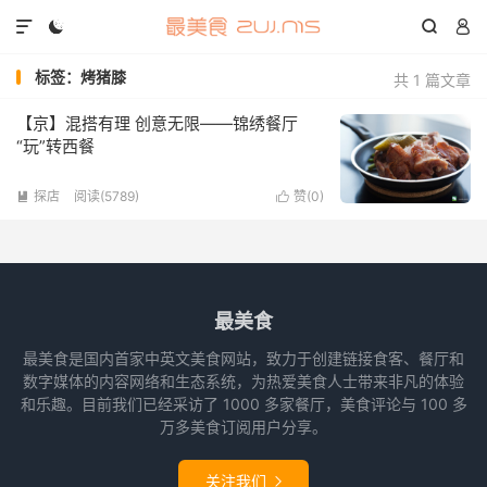




标签：烤猪膝
共 1 篇文章
【京】混搭有理 创意无限——锦绣餐厅
“玩”转西餐
探店
阅读(5789)
赞(
0
)


最美食
最美食是国内首家中英文美食网站，致力于创建链接食客、餐厅和
数字媒体的内容网络和生态系统，为热爱美食人士带来非凡的体验
和乐趣。目前我们已经采访了 1000 多家餐厅，美食评论与 100 多
万多美食订阅用户分享。
关注我们
