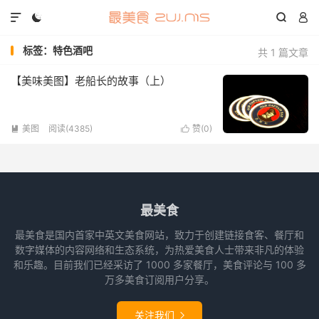




标签：特色酒吧
共 1 篇文章
【美味美图】老船长的故事（上）
美图
阅读(4385)
赞(
0
)


最美食
最美食是国内首家中英文美食网站，致力于创建链接食客、餐厅和
数字媒体的内容网络和生态系统，为热爱美食人士带来非凡的体验
和乐趣。目前我们已经采访了 1000 多家餐厅，美食评论与 100 多
万多美食订阅用户分享。
关注我们
