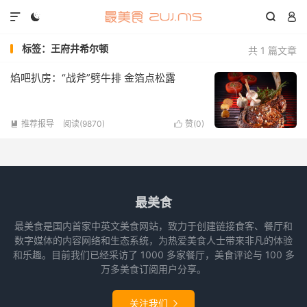




标签：王府井希尔顿
共 1 篇文章
焰吧扒房：“战斧”劈牛排 金箔点松露
推荐报导
阅读(9870)
赞(
0
)


最美食
最美食是国内首家中英文美食网站，致力于创建链接食客、餐厅和
数字媒体的内容网络和生态系统，为热爱美食人士带来非凡的体验
和乐趣。目前我们已经采访了 1000 多家餐厅，美食评论与 100 多
万多美食订阅用户分享。
关注我们
