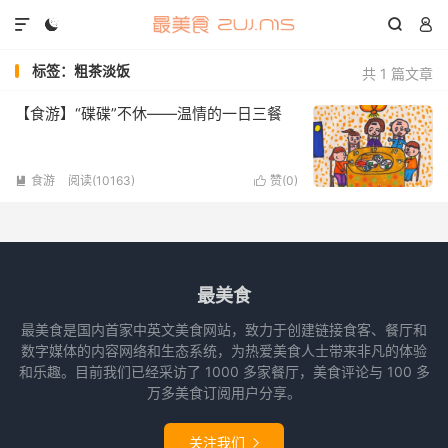




标签：粗茶淡饭
共 1 篇文章
【食游】“碟碟”不休——温情的一日三餐
食游
阅读(10163)
赞(
0
)


最美食
最美食是国内首家中英文美食网站，致力于创建链接食客、餐厅和
数字媒体的内容网络和生态系统，为热爱美食人士带来非凡的体验
和乐趣。目前我们已经采访了 1000 多家餐厅，美食评论与 100 多
万多美食订阅用户分享。
关注我们
