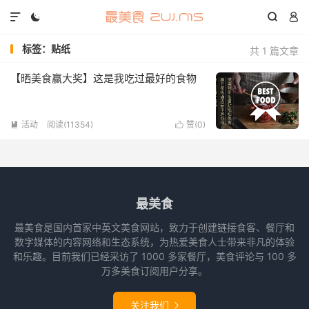




标签：贴纸
共 1 篇文章
【晒美食赢大奖】这是我吃过最好的食物
活动
阅读(11354)
赞(
0
)


最美食
最美食是国内首家中英文美食网站，致力于创建链接食客、餐厅和
数字媒体的内容网络和生态系统，为热爱美食人士带来非凡的体验
和乐趣。目前我们已经采访了 1000 多家餐厅，美食评论与 100 多
万多美食订阅用户分享。
关注我们
