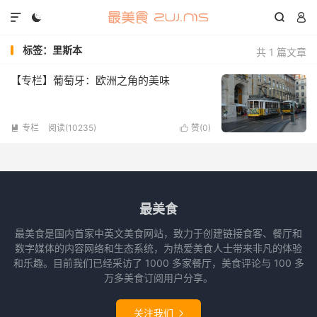




标签：里斯本
共 1 篇文章
【专栏】葡萄牙：欧洲之角的美味
专栏
阅读(10235)
赞(
0
)


最美食
最美食是国内首家中英文美食网站，致力于创建链接食客、餐厅和
数字媒体的内容网络和生态系统，为热爱美食人士带来非凡的体验
和乐趣。目前我们已经采访了 1000 多家餐厅，美食评论与 100 多
万多美食订阅用户分享。
关注我们
