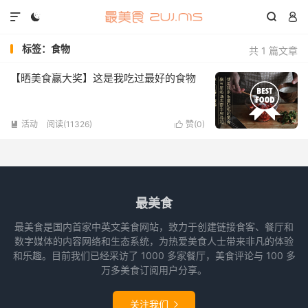




标签：食物
共 1 篇文章
【晒美食赢大奖】这是我吃过最好的食物
活动
阅读(11326)
赞(
0
)


最美食
最美食是国内首家中英文美食网站，致力于创建链接食客、餐厅和
数字媒体的内容网络和生态系统，为热爱美食人士带来非凡的体验
和乐趣。目前我们已经采访了 1000 多家餐厅，美食评论与 100 多
万多美食订阅用户分享。
关注我们
