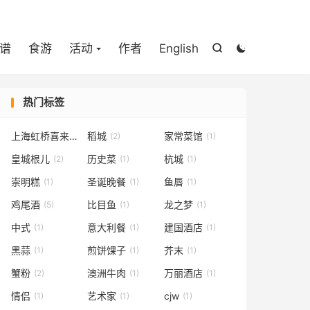

谱
食游
活动
作者
English


热门标签
上海虹桥喜来登
稻城
家常菜馆
(1)
(2)
(1)
皇城根儿
历史菜
杭城
(2)
(1)
(1)
崇明糕
圣诞晚餐
鱼唇
(1)
(1)
(1)
鸡尾酒
比目鱼
龙之梦
(5)
(1)
(1)
中式
意大利餐
建国酒店
(1)
(1)
(1)
黑蒜
煎饼馃子
芥末
(1)
(1)
(1)
蟹粉
澳洲牛肉
万丽酒店
(2)
(1)
(1)
情侣
艺术家
cjw
(1)
(1)
(1)