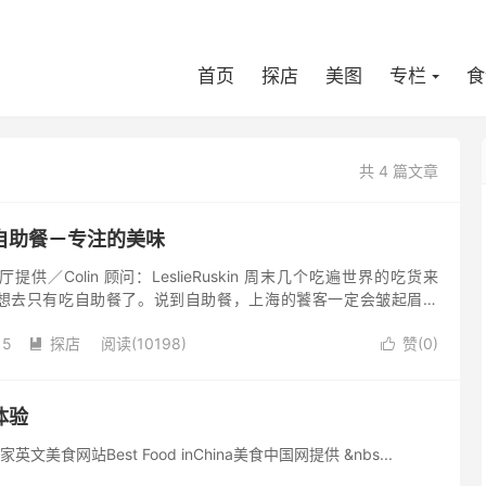
首页
探店
美图
专栏
食
共 4 篇文章
自助餐－专注的美味
提供／Colin 顾问：LeslieRuskin 周末几个吃遍世界的吃货来
想去只有吃自助餐了。说到自助餐，上海的饕客一定会皱起眉头
样。于是咨询了美食杂志的朋友，推荐了雅乐居万豪的...
15
探店
阅读(10198)
赞(
0
)


体验
站Best Food inChina美食中国网提供 &nbs...