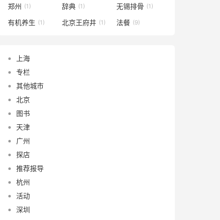
郑州
辞典
无锡排骨
(1)
(1)
(1)
有机养生
北京王府井
法餐
(1)
(1)
(9)
上海
专栏
其他城市
北京
图书
天津
广州
探店
推荐报导
杭州
活动
深圳