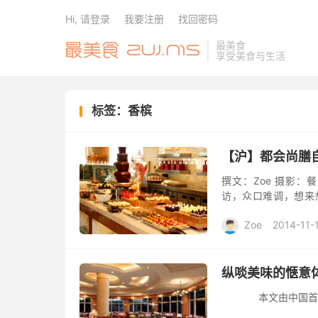
Hi, 请登录
我要注册
找回密码
最美食
享受美食与生活
标签：香槟
【沪】都会尚膳
撰文：Zoe 摄影：餐厅
访，众口难调，想来
——吃来吃去就那么几
Zoe
2014-11-
纵啖美味的惬意
本文由中国首家英文美食网