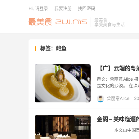
Hi, 请登录
我要注册
找回密码
最美食
享受美食与生活
标签：鲍鱼
【广】云端的粤菜
撰文：曾丽意Alice
是文化的沙漠。 在
寸土的西塔云端，这座
曾丽意Alice
2
金阁 – 美味迤
本文由中国首家英文美食