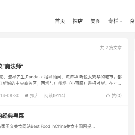
首页
探店
美图
专栏
食
共 2 篇文章
“魔法师”
 摄影：流星先生,Panda-k 报导顾问：陈海华 听说太繁华的城市，都
珠江新城的中央商务区，西塔与广州塔（小蛮腰）遥相对望。在寸金
城市的金融中心，却没有遇见华尔街证券交易所里显示...
014-08-30
探店
阅读(9114)
赞(
0
)


逦的经典粤菜
网站Best Food inChina美食中国网提...