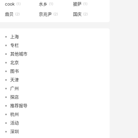
cook
水乡
披萨
(1)
(1)
(1)
扇贝
京兆尹
国庆
(2)
(2)
(2)
上海
专栏
其他城市
北京
图书
天津
广州
探店
推荐报导
杭州
活动
深圳