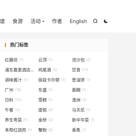

谱
食游
活动
作者
English


热门标签
红磨坊
云顶
流沙包
(1)
(1)
(2)
浦东嘉里酒店
鸡尾酒
饮食
(1)
(5)
(11)
调味酱汁
丽兹卡尔顿
葱油饼
(1)
(1)
(1)
广州
东盛
面糊
(18)
(1)
(1)
日料
雪糕
澳洲
(10)
(1)
(2)
午餐
度假
马天尼
(3)
(4)
(1)
养生粤菜
金桥
新中华菜
(1)
(2)
(1)
本帮红烧肉
蟹粉
香焦
(1)
(2)
(1)