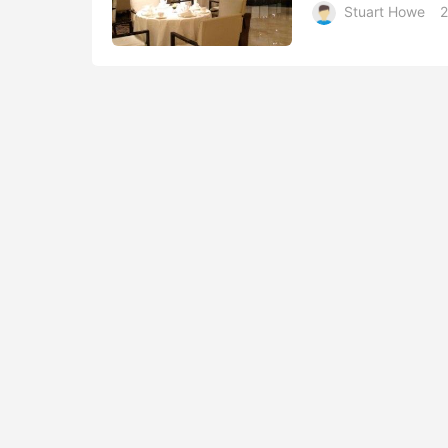
Stuart Howe
2