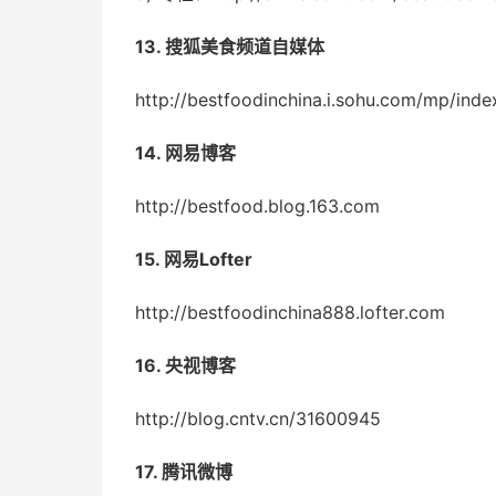
13. 搜狐美食频道自媒体
http://bestfoodinchina.i.sohu.com/mp/inde
14. 网易博客
http://bestfood.blog.163.com
15. 网易Lofter
http://bestfoodinchina888.lofter.com
16. 央视博客
http://blog.cntv.cn/31600945
17. 腾讯微博