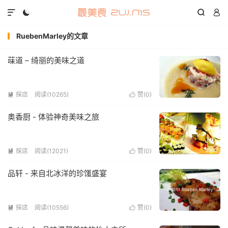




RuebenMarley的文章
菋道 – 绮丽的美味之道
探店
阅读(10265)
赞(
0
)


奥香厨 - 体验神奇美味之旅
探店
阅读(12021)
赞(
0
)


品轩 - 来自北冰洋的珍馐盛宴
探店
阅读(10556)
赞(
0
)

