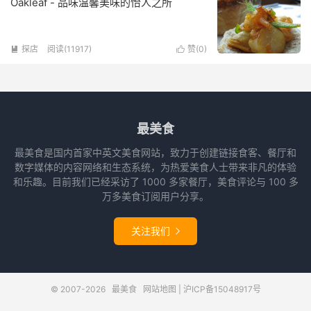
Oakleaf - 品味温馨美味的怡人之所
探店
阅读(11917)
赞(
0
)


最美食
最美食是国内首家中英文美食网站，致力于创建链接食客、餐厅和
数字媒体的内容网络和生态系统，为热爱美食人士带来非凡的体验
和乐趣。目前我们已经采访了 1000 多家餐厅，美食评论与 100 多
万多美食订阅用户分享。
关注我们

© 2007-2026
最美食
网站地图
|
沪ICP备15048917号