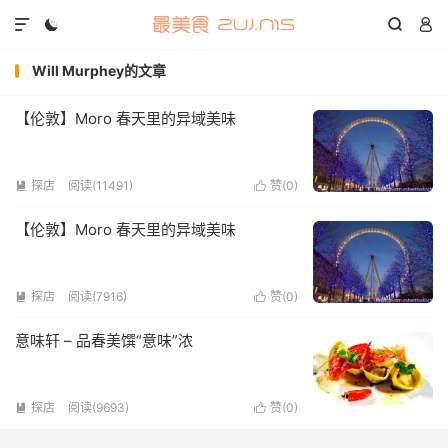




Will Murphey的文章
【伦敦】Moro 春天里的异域美味
探店
阅读(11491)
赞(
0
)


【伦敦】Moro 春天里的异域美味
探店
阅读(7916)
赞(
0
)


意味轩 – 品春美馔“意味”浓
探店
阅读(9693)
赞(
0
)

