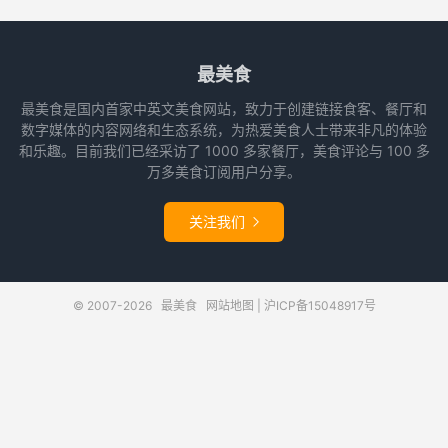
最美食
最美食是国内首家中英文美食网站，致力于创建链接食客、餐厅和
数字媒体的内容网络和生态系统，为热爱美食人士带来非凡的体验
和乐趣。目前我们已经采访了 1000 多家餐厅，美食评论与 100 多
万多美食订阅用户分享。
关注我们

© 2007-2026
最美食
网站地图
|
沪ICP备15048917号