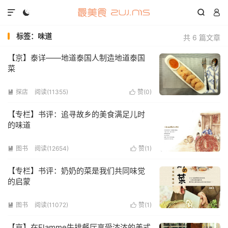




标签：味道
共 6 篇文章
【京】泰详——地道泰国人制造地道泰国
菜
探店
阅读(11355)
赞(
0
)


【专栏】书评：追寻故乡的美食满足儿时
的味道
图书
阅读(12654)
赞(
1
)


【专栏】书评：奶奶的菜是我们共同味觉
的启蒙
图书
阅读(11072)
赞(
1
)


【京】在Flamme牛排餐厅享受浓浓的美式