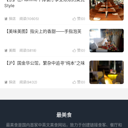
Style
探店
阅读(10605)
赞(
0
)


【美味美图】指尖上的香甜——手指泡芙
美图
阅读(5818)
赞(
0
)


【沪】国金华公馆，繁杂中追寻“纯本”之味
探店
阅读(9432)
赞(
0
)


最美食
最美食是国内首家中英文美食网站，致力于创建链接食客、餐厅和