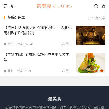




标签：头盘
共 2 篇文章
【资讯】这食物太恐怖我不敢吃......大鬼小
鬼相聚在F纯品餐厅
资讯
阅读(10784)
赞(
0
)


【美味美图】在郊区清新的空气里品鉴美
味
美图
阅读(6187)
赞(
0
)


最美食
最美食是国内首家中英文美食网站，致力于创建链接食客、餐厅和