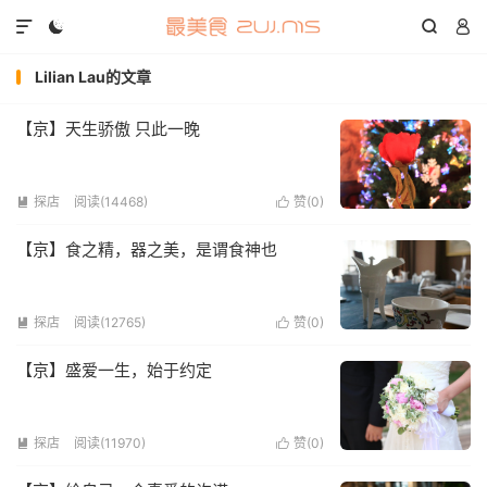




Lilian Lau的文章
【京】天生骄傲 只此一晚
探店
阅读(14468)
赞(
0
)


【京】食之精，器之美，是谓食神也
探店
阅读(12765)
赞(
0
)


【京】盛爱一生，始于约定
探店
阅读(11970)
赞(
0
)

