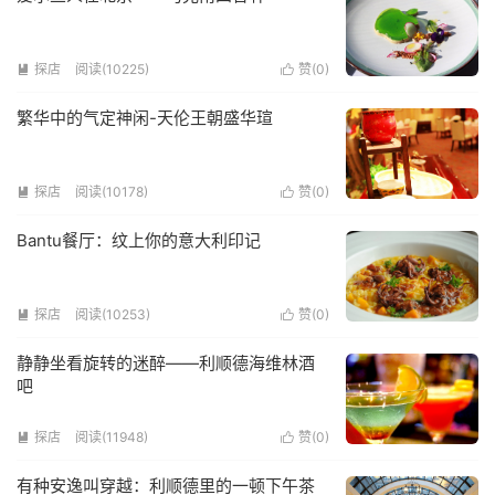
探店
阅读(10225)
赞(
0
)


繁华中的气定神闲-天伦王朝盛华瑄
探店
阅读(10178)
赞(
0
)


Bantu餐厅：纹上你的意大利印记
探店
阅读(10253)
赞(
0
)


静静坐看旋转的迷醉——利顺德海维林酒
吧
探店
阅读(11948)
赞(
0
)


有种安逸叫穿越：利顺德里的一顿下午茶