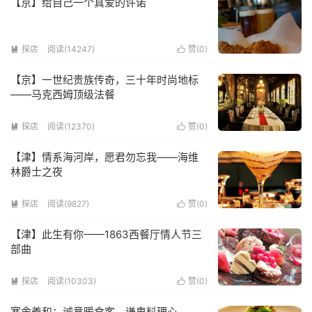
【京】给自己一个真爱的许诺
探店
阅读(14247)
赞(
0
)


【京】一世纪贵族传奇，三十年时尚地标
——马克西姆顶级法餐
探店
阅读(12370)
赞(
0
)


【津】情系海河岸，愿君勿忘我——海维
林爵士之夜
探店
阅读(9827)
赞(
0
)


【津】此生有你——1863西餐厅情人节三
部曲
探店
阅读(10303)
赞(
0
)


寒舍義和：诚意暖食客，谦卑料理心