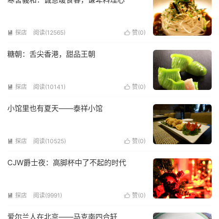
探店
阅读(12565)
赞(
0
)


糖朝：舌尖香港，甜品王朝
探店
阅读(10141)
赞(
0
)


小馆里也有夏天——泰祥小馆
探店
阅读(10525)
赞(
0
)


CJW爵士夜：高脚杯中了不起的时代
探店
阅读(9991)
赞(
0
)


爱尔兰人在北京——马克南四合轩