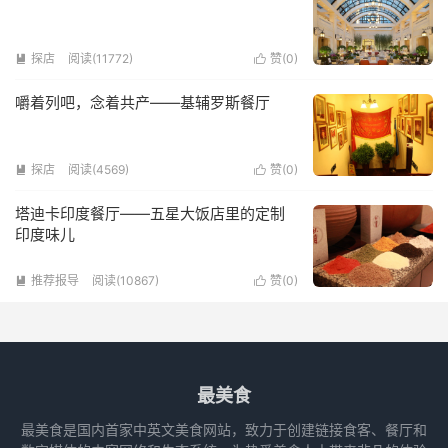
探店
阅读(11772)
赞(
0
)


嚼着列吧，念着共产——基辅罗斯餐厅
探店
阅读(4569)
赞(
0
)


塔迪卡印度餐厅——五星大饭店里的定制
印度味儿
推荐报导
阅读(10867)
赞(
0
)


最美食
最美食是国内首家中英文美食网站，致力于创建链接食客、餐厅和