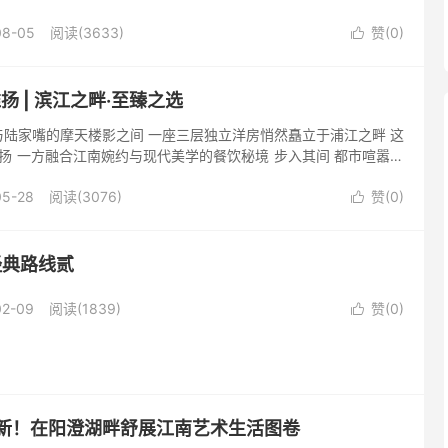
里聚会 银发族在这里享受优越的康养生活 超越您对国宾...
08-05
阅读(3633)
赞(
0
)

淮扬 | 滨江之畔·至臻之选
陆家嘴的摩天楼影之间 一座三层独立洋房悄然矗立于浦江之畔 这
选淮扬 一方融合江南婉约与现代美学的餐饮秘境 步入其间 都市喧嚣如
包厢临江而设 落地窗如天然画框 将浦江的晨昏晴雨尽数纳...
05-28
阅读(3076)
赞(
0
)

k经典路线贰
02-09
阅读(1839)
赞(
0
)

启新！在阳澄湖畔舒展江南艺术生活图卷