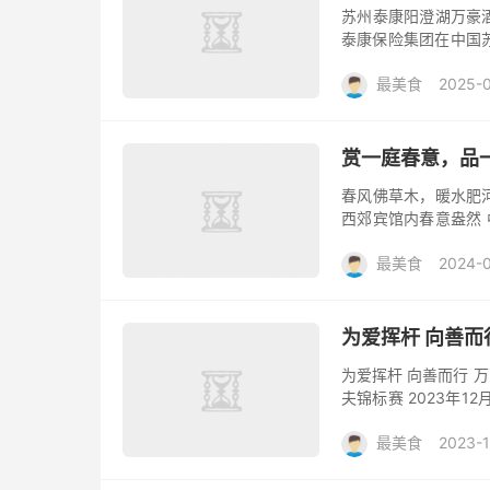
苏州泰康阳澄湖万豪
泰康保险集团在中国
预计将于2025年第
最美食
2025-
是一处...
赏一庭春意，品
春风佛草木，暖水肥河
西郊宾馆内春意盎然 
蔬的嫩、鱼虾的鲜 为您
最美食
2024-
为爱挥杆 向善而
为爱挥杆 向善而行 
夫锦标赛 2023年
发展平台‘服务360’
最美食
2023-1