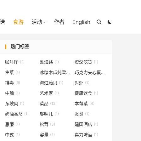

谱
食游
活动
作者
English


热门标签
咖啡厅
淮海路
资深吃货
(2)
(1)
(1)
生菜
冰糖木瓜炖雪蛤
巧克力夹心蛋糕
(1)
(1)
(1)
排毒
海虹贻贝
对虾
(6)
(1)
(1)
牛腩
艺术家
健康饮食
(1)
(1)
(1)
东坡肉
菜品
本帮菜
(1)
(12)
(4)
奶油番茄
够味儿
炎炎
(1)
(1)
(1)
忌廉
松茸
建国酒店
(1)
(3)
(1)
中式
容量
喜力啤酒
(1)
(2)
(1)