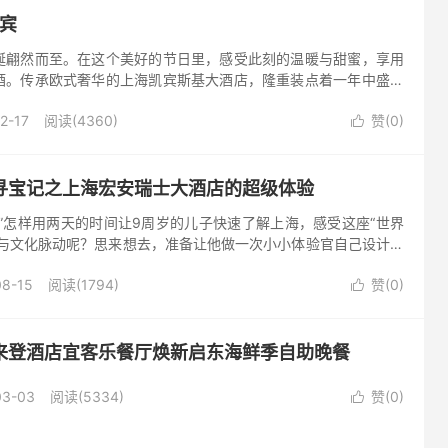
凯宾
诞翩然而至。在这个美好的节日里，感受此刻的温暖与甜蜜，享用
酒。传承欧式奢华的上海凯宾斯基大酒店，隆重装点着一年中盛大
童话风格可拍照打卡的圣诞姜饼屋，还是装饰了各式精致饰品的圣
2-17
阅读(4360)
赞(
0
)

寻宝记之上海宏安瑞士大酒店的超级体验
”怎样用两天的时间让9周岁的儿子快速了解上海，感受这座“世界
力与文化脉动呢？思来想去，准备让他做一次小小体验官自己设计规
单给他“科普”了一下什么叫做“体验官”之后，交给了他一本漫画
08-15
阅读(1794)
赞(
0
)

来登酒店宜客乐餐厅焕新启东海鲜季自助晚餐
03-03
阅读(5334)
赞(
0
)
