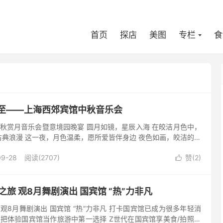
首页
探店
美图
专栏
食
而至——上海西郊宾馆中秋音乐会
中秋赏月音乐会暨意境园晚宴 圆月如镜，星辰入海 在皎洁月色中，
典浪漫 这一夜，月色温柔，愿所爱皆伴身边 夜色如画，皎洁的月
食美景相伴 构思精巧的花园式宴会场所—意境园 共谱一曲优雅...
09-28
阅读(2707)
赞(
2
)

之旅 观8月舞剧演出 国宾馆 “热”力非凡
 观8月舞剧演出 国宾馆 “热”力非凡 打卡国宾馆已成为很多年轻消
后把体验国宾馆当作旅游中第一选择 Z世代在国宾馆享美食/拍照打