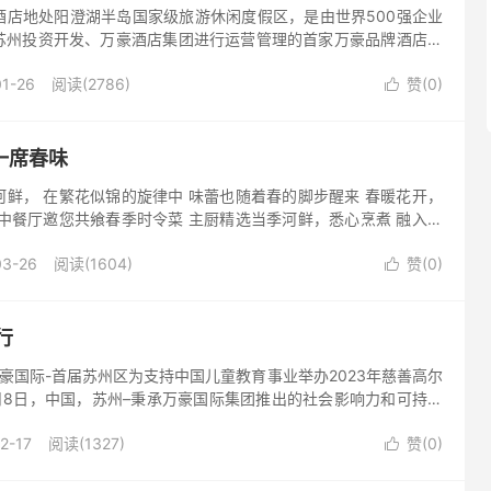
酒店地处阳澄湖半岛国家级旅游休闲度假区，是由世界500强企业
苏州投资开发、万豪酒店集团进行运营管理的首家万豪品牌酒店，
三季度正式启幕。 酒店立足半岛精品高端和绿色生态的发展定位，
01-26
阅读(2786)
赞(
0
)

一席春味
鲜， 在繁花似锦的旋律中 味蕾也随着春的脚步醒来 春暖花开，
中餐厅邀您共飨春季时令菜 主厨精选当季河鲜，悉心烹煮 融入春
呈现曼妙春日的美食画卷 冷菜： 香椿拌豆腐 热菜： 秧草巴...
03-26
阅读(1604)
赞(
0
)

行
万豪国际-首届苏州区为支持中国儿童教育事业举办2023年慈善高尔
12月8日，中国，苏州–秉承万豪国际集团推出的社会影响力和可持续
的宗旨-致力于创造更多机会来帮助有需要的人, 备受...
2-17
阅读(1327)
赞(
0
)
