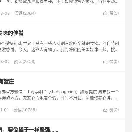
烂一季，粉墙黛瓦应和着牌楼广场上如霞似雪的繁花，古朴中透着
铺就的悠悠古道，探访这一三国时期的孙权故里，蜿蜒在如同迷宫
03-08
阅读(2064)
赞(
0
)

美味的佳肴
APP” 授权转载 世界上总有一些人特别喜欢吃辛辣的食物。他们特别
刺激感觉。今天，这些人有福了。我们将跟随美国媒体一起，搜罗
佳肴，一起来瞧一瞧吧。 南非三明...
03-02
阅读(2503)
赞(
0
)

有蟹庄
官方微信 ” 上海崇明 “（shchongming）独家提供 周末找一个
作伴的地方，安安心心地度个假。时间不用长，却能修养心神，体
上海人过周末的惬意选择。崇...
1-01
阅读(10738)
赞(
0
)

南，要像橘子一样坚强……