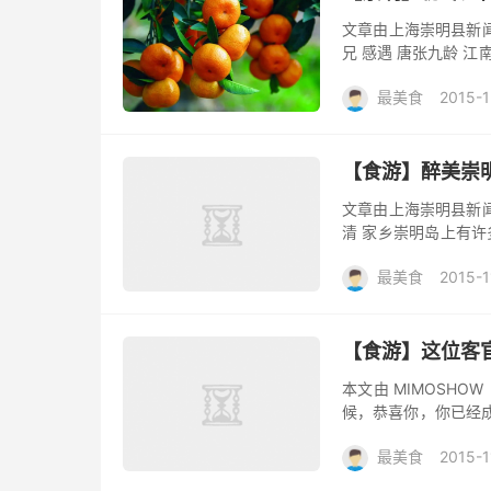
文章由上海崇明县新闻办
兄 感遇 唐张九龄 
奈何阻重深。 运命惟所
最美食
2015-1
【食游】醉美崇
文章由上海崇明县新闻办
清 家乡崇明岛上有
最吸引人们眼球的是，
最美食
2015-1
【食游】这位客官，
本文由 MIMOSHOW
候，恭喜你，你已经
重出江湖，在悉尼美食
最美食
2015-1