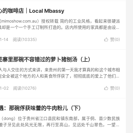
咖啡店｜Local Mbassy
（mimoshow.com.au）授权转载 简约的工业风格，看起来很硬派
具却是一个一个手工订制所打造的。店内所使用的家具都是由设计
搭配起来的组合。木质桌子上面天生存在的纹路、光滑冰...
1-14
阅读(10335)
赞(
0
)

羌寨里那碗不容错过的萝卜猪刨汤（上）
用人与人交往的方式来讲，来贵州的第一天我才算真的和这个城市相
完全全被这个地方的人和美食所俘获了，彻彻底底的爱上了他们。
到炸油粑粑的摊子，一人来一个摆个造型。 摆摊的阿姨说还可以往
1-02
阅读(10276)
赞(
0
)

初遇：那碗俘获味蕾的牛肉粉儿（下）
（dong）位于贵州省江口县民和镇东南部，属于侗、苗少数民族
姜子牙见此处风光无限，再行至高山，见远处千山翠色，一望无
封神之所，当即命诸将在此修建了封神台，封神墥的名字也由此而