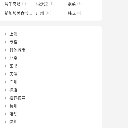
清牛肉汤
玛莎拉
素菜
(1)
(1)
(3)
新加坡美食节
广州
韩式
(1)
(18)
(1)
上海
专栏
其他城市
北京
图书
天津
广州
探店
推荐报导
杭州
活动
深圳