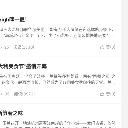
igh啤一夏！
有澳洲大龙虾那般华丽美艳。 却有万千人拜倒在它迷你的身躯下，
 “满城尽带红金甲”当下， 少了小龙虾，还怎么愉快地玩耍？ 冰
三选一的命题太折磨人， 但在万丽咖啡厅，三种美味齐齐上阵...
07-25
阅读(2330)
赞(
0
)

“意大利美食节”盛情开幕
马帝国宫廷，混合了法餐、美餐等多种菜系，固有“西餐之母”之
它的文化一般源远流长，已然成为了各国美食家向往的天堂。美食
说走就走？还是略显奢侈。但沪上就有这么一家自助西餐厅，让你
04-05
阅读(9973)
赞(
0
)

新笋春之味
春，玉兰花开，地处杭州富春江南岸的千年小城——龙门古镇，欣然