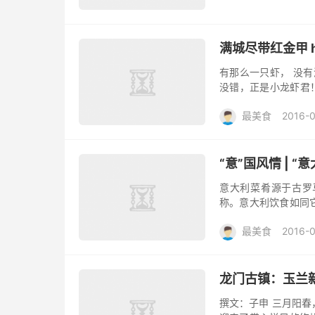
满城尽带红金甲 h
有那么一只虾， 没
没错，正是小龙虾君！
镇？ 麻辣？ 卤味？ 
最美食
2016-
“意”国风情 | 
意大利菜肴源于古罗
称。意大利饮食如同
的天堂只用来向往，
最美食
2016-
能在她各个角...
龙门古镇：玉兰
撰文：子申 三月阳