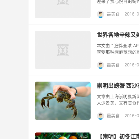
迎来了赏心悦目的绚
清新。脚踏着鹅卵石
最美食
2016-
一般的古镇...
世界各地辛辣又
本文由 ” 途伴全球 
享受那种麻麻辣辣的
世界各地辛辣又美味的
最美食
2016-
崇明出螃蟹 西沙
文章由上海崇明县新闻办
人少景美，又有美食
味自然。这是如今不少
最美食
2016-0
【崇明】初冬江