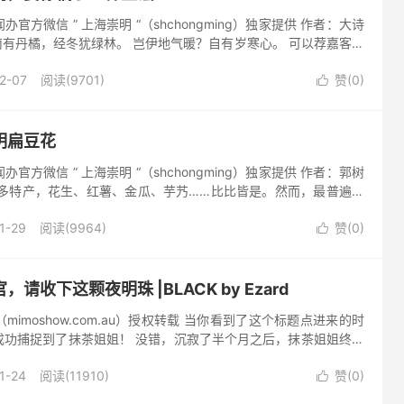
官方微信 ” 上海崇明 “（shchongming）独家提供 作者：大诗
江南有丹橘，经冬犹绿林。 岂伊地气暖？自有岁寒心。 可以荐嘉客，
遇，循环不可寻。...
2-07
阅读(9701)
赞(
0
)

明扁豆花
官方微信 ” 上海崇明 “（shchongming）独家提供 作者：郭树
许多特产，花生、红薯、金瓜、芋艿……比比皆是。然而，最普遍、
家家户户房前屋后都种着的...
1-29
阅读(9964)
赞(
0
)

请收下这颗夜明珠 |BLACK by Ezard
（mimoshow.com.au）授权转载 当你看到了这个标题点进来的时
成功捕捉到了抹茶姐姐！ 没错，沉寂了半个月之后，抹茶姐姐终于
界里继续掺和一脚，刷刷存在感。 为了表示对各位...
1-24
阅读(11910)
赞(
0
)
