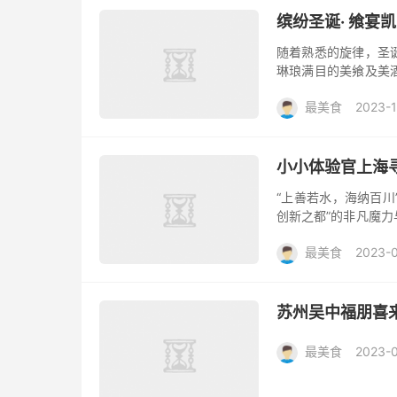
缤纷圣诞· 飨宴
随着熟悉的旋律，圣
琳琅满目的美飨及美
的节日。无论是欧式
最美食
2023-1
诞树，都吸足...
小小体验官上海
“上善若水，海纳百川
创新之都”的非凡魔
划一份旅游攻略。在简
最美食
2023-
书...
苏州吴中福朋喜
最美食
2023-