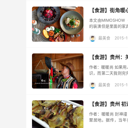
【食游】街角暖心的
本文由MIMOSHOW
的装潢但是里面的家
师一一挑选然后再悉心
最美食
2015-1
【食游】贵州：
作者：暖暖尚 如果
识，而第二天我则完
在去吃早餐的路上看
最美食
2015-1
油粑粑...
【食游】贵州 
作者：暖暖尚 封神墥
聚居地。据传，当年
际，觉得此地为最佳