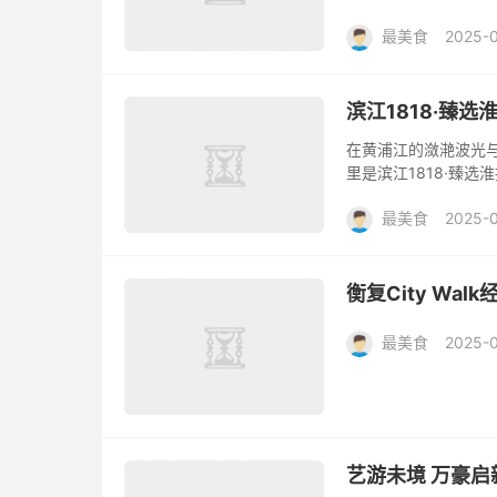
卡 家庭亲子客人在这
最美食
2025-
滨江1818·臻选
在黄浦江的潋滟波光与
里是滨江1818·臻
潮水般退去 八间独立
最美食
2025-
衡复City Wal
最美食
2025-
艺游未境 万豪