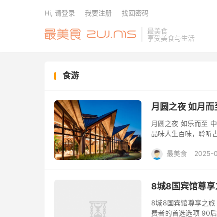
Hi, 请登录
我要注册
找回密码
最美食
享受美食与生活
食游
月圆之夜 如月
月圆之夜 如乐而至 
品味人生百味，聆听古
光，美妙的旋律 与美
最美食
2025-
8城8国宾馆尊享
8城8国宾馆尊享之旅
费者的首选选项 90