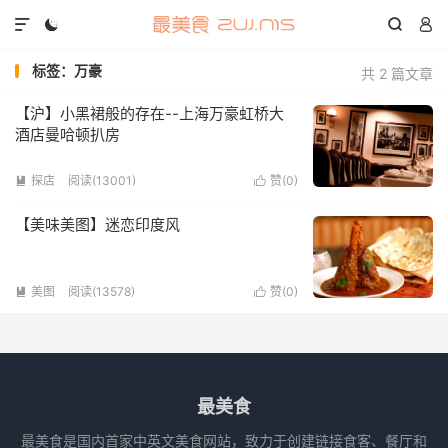




标签：万豪
共 2 篇文章
【沪】小黑裙般的存在--上海万豪虹桥大
酒店曼哈顿扒房
探店
阅读(13001)
赞(
0
)


【美味美图】迷恋印度风
美图
阅读(13578)
赞(
0
)


最美食
最美食是国内首家中英文美食网站，致力于创建链接食客、餐厅和