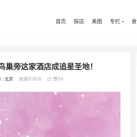
首页
探店
美图
专栏
食
鸟巢旁这家酒店成追星圣地！
动
/
北京
阅读(5393)
赞(
0
)
