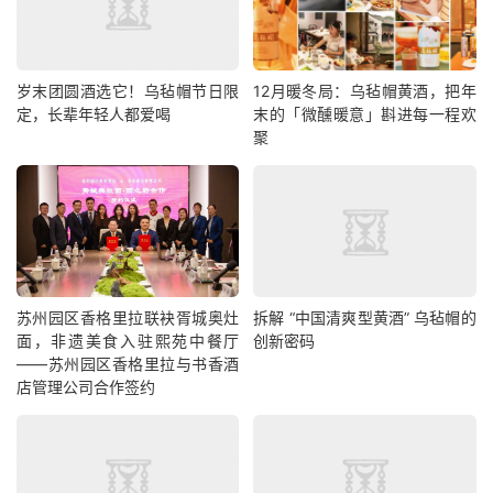
岁末团圆酒选它！乌毡帽节日限
12月暖冬局：乌毡帽黄酒，把年
定，长辈年轻人都爱喝
末的「微醺暖意」斟进每一程欢
聚
苏州园区香格里拉联袂胥城奥灶
拆解 “中国清爽型黄酒” 乌毡帽的
面，非遗美食入驻熙苑中餐厅
创新密码
——苏州园区香格里拉与书香酒
店管理公司合作签约