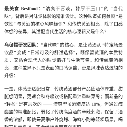
最美食 Bestfood：
“清爽不寡淡，醇厚不压口” 的 “当代
味”，背后是对味觉体验的精准设计。这种味道如何兼顾 “易
饮性” 与黄酒的核心风味标识？和传统黄酒相比，除了口感
体感的差异，其适配当代生活的核心逻辑又是什么？
乌毡帽研发团队：
“当代味” 的核心，是让黄酒从 “特定场景
饮品” 变成 “日常可及的舒适选择”，既保留黄酒的本质特
质，又贴合现代人的味觉偏好与生活节奏。和传统黄酒相
比，这种差异不只是表面的口感调整，更是风味表达逻辑的
升级：
一是，体感更适配日常：传统黄酒部分产品因酒体厚重、甜
腻感明显，更适合秋冬暖饮或搭配重油重味菜肴；而新品的
“轻盈” 是有层次的 —— 清爽型虽酒精度达 18%，但通过醇
酯酸的精准配比，弱化了传统高度酒的辛辣刺激，保留了酒
香的浓郁，即使是夏季户外烧烤、海鲜小酌等轻松场景，喝