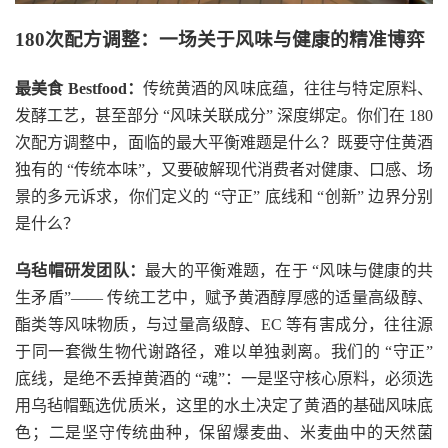
180次配方调整：一场关于风味与健康的精准博弈
最美食 Bestfood：
传统黄酒的风味底蕴，往往与特定原料、
发酵工艺，甚至部分 “风味关联成分” 深度绑定。你们在 180
次配方调整中，面临的最大平衡难题是什么？既要守住黄酒
独有的 “传统本味”，又要破解现代消费者对健康、口感、场
景的多元诉求，你们定义的 “守正” 底线和 “创新” 边界分别
是什么？
乌毡帽研发团队：
最大的平衡难题，在于 “风味与健康的共
生矛盾”—— 传统工艺中，赋予黄酒醇厚感的适量高级醇、
酯类等风味物质，与过量高级醇、EC 等有害成分，往往源
于同一套微生物代谢路径，难以单独剥离。我们的 “守正”
底线，是绝不丢掉黄酒的 “魂”：一是坚守核心原料，必须选
用乌毡帽甄选优质米，这里的水土决定了黄酒的基础风味底
色；二是坚守传统曲种，保留爆麦曲、米麦曲中的天然菌