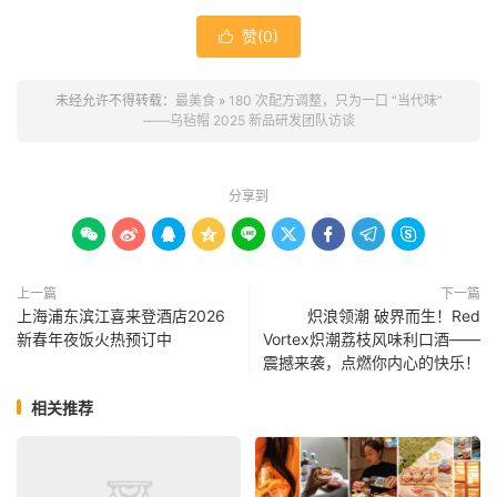
赞(
0
)

未经允许不得转载：
最美食
»
180 次配方调整，只为一口 “当代味”
——乌毡帽 2025 新品研发团队访谈
分享到









上一篇
下一篇
上海浦东滨江喜来登酒店2026
炽浪领潮 破界而生！Red
新春年夜饭火热预订中
Vortex炽潮荔枝风味利口酒——
震撼来袭，点燃你内心的快乐！
相关推荐