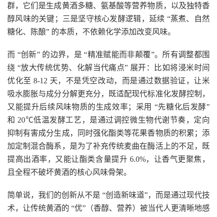
群，它们是生成黄酒多糖、氨基酸等营养物质，以及独特香
醇风味的关键；三是坚守核心发酵逻辑，延续 “蒸煮、自然
糖化、陈酿” 的本质，不依赖化学添加改变风味。
而 “创新” 的边界，是 “精准赋能而非颠覆”。所有调整都围
绕 “放大传统优势、化解当代痛点” 展开：比如将浸米时间
优化至 8-12 天，不是凭空改动，而是通过数据验证，让米
吸水膨胀与成分分解更充分，既适配现代标准化发酵控制，
又能提升后续风味物质的生成效率；采用 “先糖化后发酵”
和 20℃低温发酵工艺，是通过调控微生物代谢节奏，定向
抑制有害成分生成，同时强化酯类等花果香物质的积累；添
加定制混合酶系，是为了补充传统麦曲在酶活上的不足，既
提高出酒率，又能让酯类含量提升 6.0%，让香气更聚焦，
且全程不破坏黄酒的核心风味骨架。
简单说，我们的创新从不是 “创造新味道”，而是通过现代技
术，让传统黄酒的 “优”（香醇、营养）被当代人更清晰地感