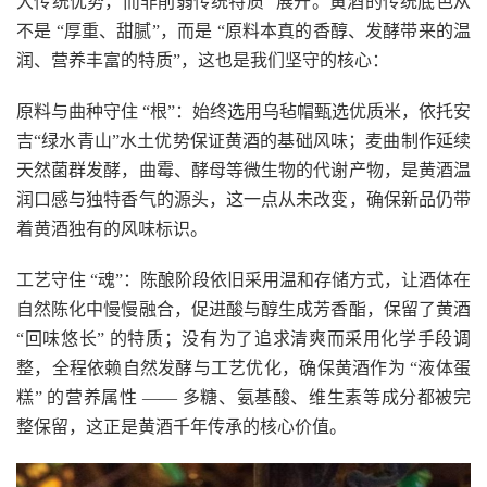
大传统优势，而非削弱传统特质” 展开。黄酒的传统底色从
不是 “厚重、甜腻”，而是 “原料本真的香醇、发酵带来的温
润、营养丰富的特质”，这也是我们坚守的核心：
原料与曲种守住 “根”：始终选用乌毡帽甄选优质米，依托安
吉“绿水青山”水土优势保证黄酒的基础风味；麦曲制作延续
天然菌群发酵，曲霉、酵母等微生物的代谢产物，是黄酒温
润口感与独特香气的源头，这一点从未改变，确保新品仍带
着黄酒独有的风味标识。
工艺守住 “魂”：陈酿阶段依旧采用温和存储方式，让酒体在
自然陈化中慢慢融合，促进酸与醇生成芳香酯，保留了黄酒
“回味悠长” 的特质；没有为了追求清爽而采用化学手段调
整，全程依赖自然发酵与工艺优化，确保黄酒作为 “液体蛋
糕” 的营养属性 —— 多糖、氨基酸、维生素等成分都被完
整保留，这正是黄酒千年传承的核心价值。