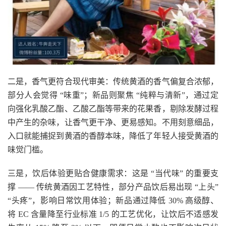
二是，香气更符合现代审美：传统黄酒的香气偏复合浓郁，
部分人会觉得 “味重”；新品则聚焦 “纯粹与清新”，通过定
向强化乳酸乙酯、乙酸乙酯等带来的花果香，剔除发酵过程
中产生的杂味，让香气更干净、更易感知。不用刻意细品，
入口就能捕捉到黄酒的香醇本味，降低了年轻人接受黄酒的
味觉门槛。
三是，饮后体验更贴合健康需求：这是 “当代味” 的重要支
撑 —— 传统黄酒因工艺特性，部分产品饮后易出现 “上头”
“头疼”，影响日常饮用体验；新品通过降低 30% 高级醇、
将 EC 含量降至行业标准 1/5 的工艺优化，让饮后不适感发