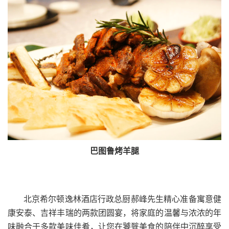
巴图鲁烤羊腿
北京希尔顿逸林酒店行政总厨郝峰先生精心准备寓意健
康安泰、吉祥丰瑞的两款团圆宴，将家庭的温馨与浓浓的年
味融合于多款美味佳肴，让您在饕餮美食的陪伴中沉醉享受