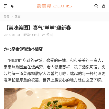




美图
正文

【美味美图】喜气“羊羊”迎新春
2015-01-31
阅读(14119)
赞(
0
)

@北京希尔顿逸林酒店
“团圆宴”吃到的是饭，感受的是情。和和美美的一家人，
亲亲热热围坐在饭桌旁，老人健康慈祥，孩子活泼可爱，夹
起的每一道菜都飘散家人温馨的叮咛，端起的每一杯的酒更
溢满长辈厚重的祝福，世界上最安心的地方就在这里了呀。