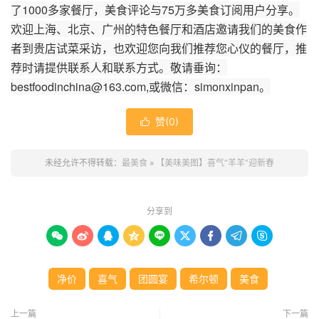
了
1000
多家餐厅，美食评论与
75
万多美食订阅用户分享。
欢迎上海、北京、广州的特色餐厅和酒店邀请我们的美食作
者到贵店试菜采访，也欢迎您向我们推荐您心仪的餐厅，推
荐时请提供联系人和联系方式。敬请垂询：
bestfoodinchina@163.com,
或微信：
simonxinpan
。
赞(
0
)

未经允许不得转载：
最美食
»
【美味美图】喜气“羊羊”迎新春
分享到









净价
喜气
团圆宴
希尔顿
美食
上一篇
下一篇