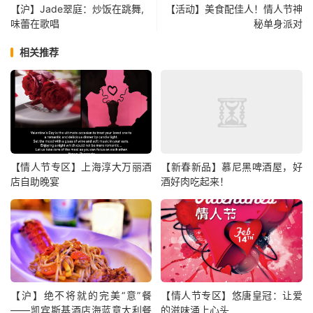
【沪】Jade翠庭：炒饭在跳舞,
【活动】美食配佳人！情人节神
味蕾在歌唱
秘单身派对
相关推荐
【情人节专区】上海淳大万丽酒
【新春新品】慕尼黑啤酒屋，好
店自助晚宴
酒好肉吃起来！
【沪】绝不将就的完美“意”餐
【情人节专区】悠唐皇冠：让爱
——凯宾斯基酒店海蓝意大利餐
的滋味涌上心头