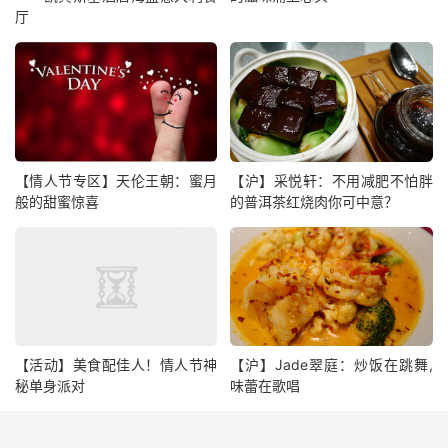
厅
【情人节专区】天伦王朝：蜜月
【沪】采悦轩：不用减肥不怕胖
般的甜蜜惊喜
的普洱茶红烧肉你可中意？
【活动】美食配佳人！情人节神
【沪】Jade翠庭：炒饭在跳舞,
秘单身派对
味蕾在歌唱