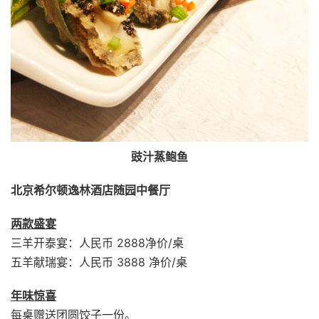
豉汁蒸鲍鱼
北京希尔顿逸林酒店随园中餐厅
两款盛宴
三羊开泰宴：人民币 2888净价/桌
五羊献瑞宴：人民币 3888 净价/桌
年味惊喜
每桌赠送团圆饺子一份。