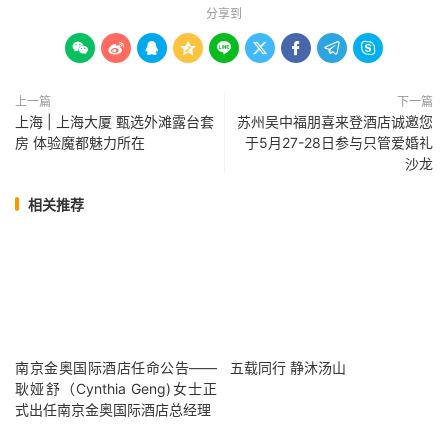
分享到









上一篇
下一篇
上海 | 上海大厦 甄选外滩露台套
苏州吴中福朋喜来登酒店诚邀您
房 体验魔都魅力所在
于5月27-28日参与只管爱婚礼
沙龙
相关推荐
南京金奥国际酒店任命公告——
五载同行 静沐汤山
耿娅舒（Cynthia Geng)女士正
式出任南京金奥国际酒店总经理