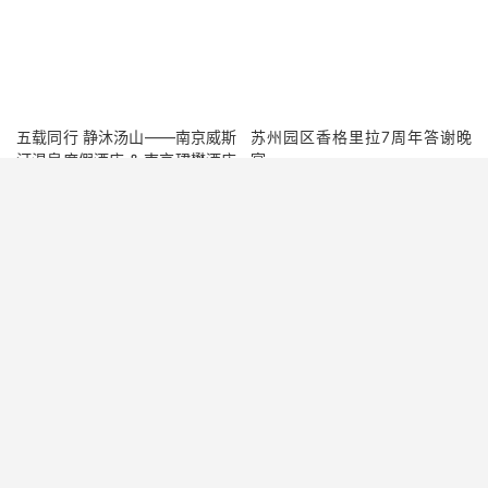
五载同行 静沐汤山——南京威斯
苏州园区香格里拉7周年答谢晚
汀温泉度假酒店 & 南京珺懋酒店
宴
·傲途格精选
解锁五一新玩法！苏州国际会议
龙之梦万丽酒店新春礼盒
酒店开启假日狂欢季