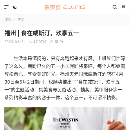




探店
正文

福州 | 食在威斯汀，欢享五一
2023-04-21
阅读(1074)
赞(
0
)

生活本是沉闷的，只有奔跑起来才有风。上班族们忙碌
了这么久，期盼已久的五一小长假即将来临，每个人都亟需
放松自己，享受美好时光。福州天元国际威斯汀酒店在4月
30日至5月2日期间，也顺势推出了“食在威斯汀，欢享五
一”的主题活动，集美食与民俗活动、抽奖、美甲服务等一
系列精彩丰富的内容于一体，这个五一，不可谓不精彩。