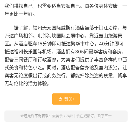
我们耕耘自己，也需要适当安顿自己。愿各位身体安康，一
年更比一年好。
据了解，福州天元国际威斯汀酒店坐落于闽江沿岸，与
万达广场相邻。毗邻海峡国际会展中心，靠近鼓山旅游景
区。从酒店驱车15分钟即可抵达繁华市中心，40分钟即可
抵达福州长乐国际机场。酒店拥有305间豪华客房和套房，
配备三间餐厅和行政酒廊，为宾客们提供了丰富多样的中西
式美食和特色小吃。同时，酒店配备健身馆及室内泳池，让
宾客无论度假出行或商务旅行，都能扫除旅途的疲惫，畅享
无与伦比的活力体验。
赞(
0
)

未经允许不得转载：
最美食
»
福州 | 食在威斯汀，欢享五一