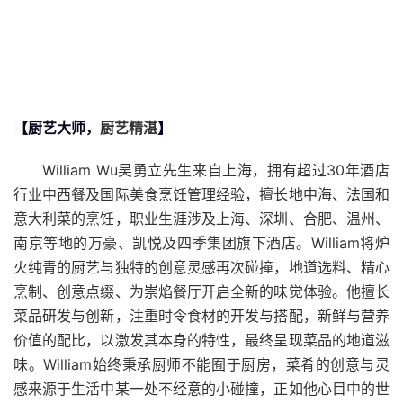
【厨艺大师，
厨艺精湛
】
William Wu吴勇立先生来自上海，拥有超过30年酒店
行业中西餐及国际美食烹饪管理经验，擅长地中海、法国和
意大利菜的烹饪，职业生涯涉及上海、深圳、合肥、温州、
南京等地的万豪、凯悦及四季集团旗下酒店。William将炉
火纯青的厨艺与独特的创意灵感再次碰撞，地道选料、精心
烹制、创意点缀、为崇焰餐厅开启全新的味觉体验。他擅长
菜品研发与创新，注重时令食材的开发与搭配，新鲜与营养
价值的配比，以激发其本身的特性，最终呈现菜品的地道滋
味。William始终秉承厨师不能囿于厨房，菜肴的创意与灵
感来源于生活中某一处不经意的小碰撞，正如他心目中的世