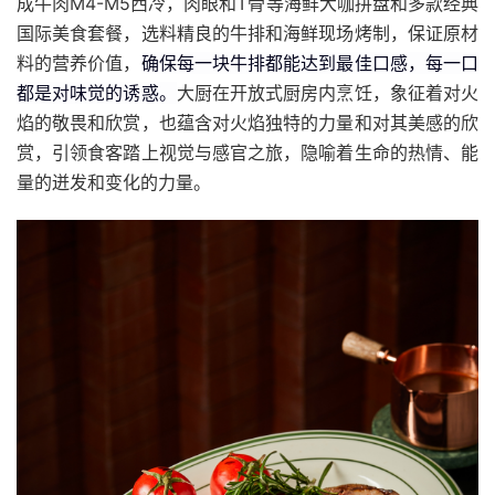
成牛肉M4-M5西冷，肉眼和T骨等海鲜大咖拼盘和多款经典
国际美食套餐，选料精良的牛排和海鲜现场烤制，保证原材
料的营养价值，
确保每一块牛排都能达到最佳口感，每一口
都是对味觉的诱惑。
大厨在开放式厨房内烹饪，象征着对火
焰的敬畏和欣赏，也蕴含对火焰独特的力量和对其美感的欣
赏，引领食客踏上视觉与感官之旅，隐喻着生命的热情、能
量的迸发和变化的力量。