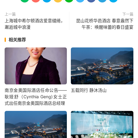
上一篇
下一篇
上海城中希尔顿酒店爱意缱绻，
昆山花桥华邑酒店 春意盎然下
邂逅城中浪漫
午茶：唤醒味蕾的春日盛宴
相关推荐
南京金奥国际酒店任命公告——
五载同行 静沐汤山
耿娅舒（Cynthia Geng)女士正
式出任南京金奥国际酒店总经理