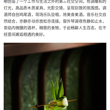
吧
创造了一个工作与生活之外的第三社交空间，色调暖和的
灯光，高品质木质家具，光影交错，呈现别致的氛围感。调
酒师自创鸡尾酒，现场乐队驻唱，将美食美酒，音乐社交自
然结合，亦静亦动亦放松亦连接。窗外琴湖夜色静如止水，
崇焰内微醺的酒杯，精致的食物，于此畅聊人生百态，在不
经意间邂逅相遇的美好。