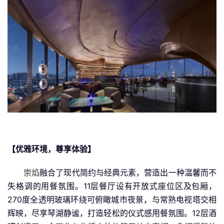
【优雅环境，尊享体验】
崇焰
融合了现代简约与经典元素，营造出一种温馨而不
失格调的用餐氛围。11层餐厅设有开放式座位区及包厢，
270度全透明玻璃环绕可俯瞰城市夜景，与常熟电视塔交相
辉映，尽享琴湖静谧，打造轻松的仪式感用餐氛围。12层酒