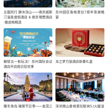
五载同行 静沐汤山——南京威斯
苏州园区香格里拉7周年答谢晚
汀温泉度假酒店 & 南京珺懋酒店
宴
·傲途格精选
解锁五一新玩法！苏州国际会议
龙之梦万丽酒店新春礼盒
酒店开启假日狂欢季
暖冬海岛·璀璨节日季——金茂三
深圳南山香格里拉联袂5J火腿呈