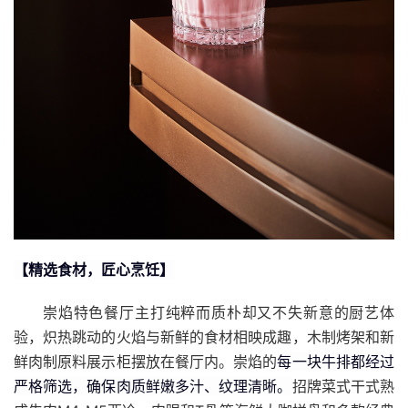
【精选食材，匠心烹饪】
崇焰特色餐厅主打纯粹而质朴却又不失新意的厨艺体
验，炽热跳动的火焰与新鲜的食材相映成趣，木制烤架和新
鲜肉制原料展示柜摆放在餐厅内。崇焰的
每一块牛排都经过
严格筛选，确保肉质鲜嫩多汁、纹理清晰。
招牌菜式干式熟