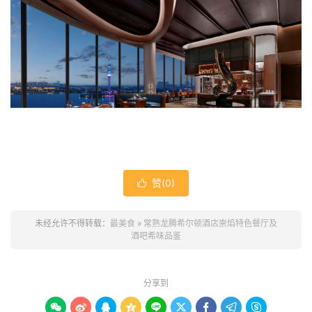
赞(
0
)

未经允许不得转载：
最美食
»
常熟龙腾希尔顿酒店崇焰特色餐厅及
酒吧希味品鉴
分享到








