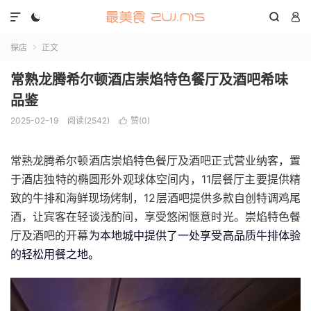




探店
正文

常熟龙腾希尔顿酒店崇焰特色餐厅及酒吧希味
品鉴
2025-02-19
阅读(2542)
赞(
0
)

常熟龙腾希尔顿酒店崇焰特色餐厅及酒吧正式营业纳客，置
于酒店独特的椭圆形外观球体空间内，11层餐厅主要提供精
致的牛排和海鲜现场烤制，12层酒吧提供多款自创特调鸡尾
酒，让宾客在轻谈浅酌间，享受悠闲惬意时光。崇焰特色餐
厅及酒吧的开幕
为本地城中提供了一处享受高品质牛排体验
的轻松用餐之地。