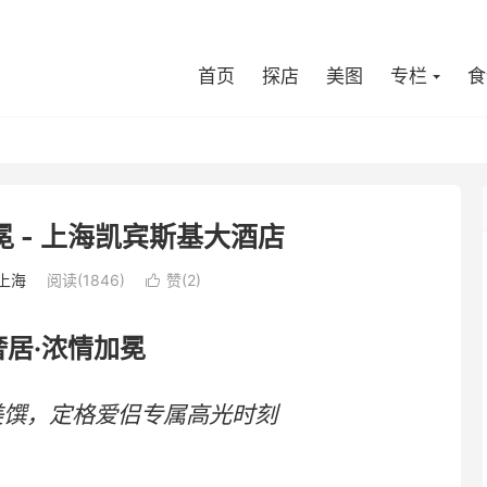
首页
探店
美图
专栏
食
冕 - 上海凯宾斯基大酒店
上海
阅读(1846)
赞(
2
)

奢居·浓情加冕
美馔，定格爱侣专属高光时刻