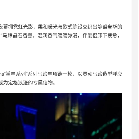
夜幕拥霓虹光影，柔和暖光与欧式陈设交织出静谧奢华的
系列”马蹄晶石香薰，温润香气缓缓弥漫，伴爱侣卸下疲惫，
ns“掌星系列”系列马蹄星项链一枚，以灵动马蹄造型呼应
成为定格浪漫的专属信物。