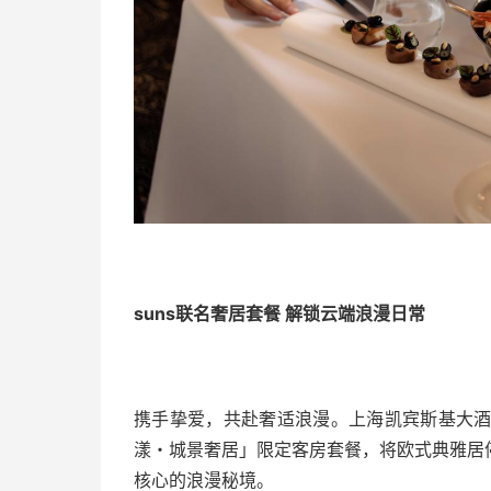
suns联名奢居套餐 解锁云端浪漫日常
携手挚爱，共赴奢适浪漫。上海凯宾斯基大酒
漾・城景奢居」限定客房套餐，将欧式典雅居
核心的浪漫秘境。