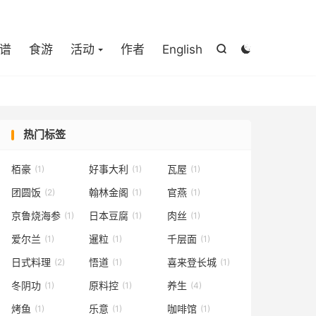

谱
食游
活动
作者
English


热门标签
栢豪
好事大利
瓦屋
(1)
(1)
(1)
团圆饭
翰林金阁
官燕
(2)
(1)
(1)
京鲁烧海参
日本豆腐
肉丝
(1)
(1)
(1)
爱尔兰
暹粒
千层面
(1)
(1)
(1)
日式料理
悟道
喜来登长城
(2)
(1)
(1)
冬阴功
原料控
养生
(1)
(1)
(4)
烤鱼
乐意
咖啡馆
(1)
(1)
(1)