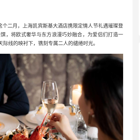
温。这个二月，上海凯宾斯基大酒店携限定情人节礼遇璀璨登
饮美馔，将欧式奢华与东方浪漫巧妙融合，为爱侣们打造一
天际线的映衬下，镌刻专属二人的缱绻时光。