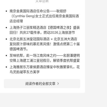
文章总数
南京金奥国际酒店任命公告——耿娅舒
（Cynthia Geng)女士正式出任南京金奥国际酒
店总经理
上海扬子江丽笙精选酒店【德国啤酒之夜】盛装
回归！共庆27载传承，燃动2026上海旅游节
北京北辰五洲皇冠国际酒店 × 北京五洲大酒店
复刻原汁原味的慕尼黑风情！激情点燃第二十届
德国啤酒节。
至味杭帮，赴一场江南风味之约——名厨潘健明
空降上海建工浦江皇冠假日，解锁季度杭帮盛宴
上海雅居乐万豪侯爵酒店臻呈中秋雅聚挚礼，花
鸟灵韵凝萃东方美学
阅读作者的全部文章
