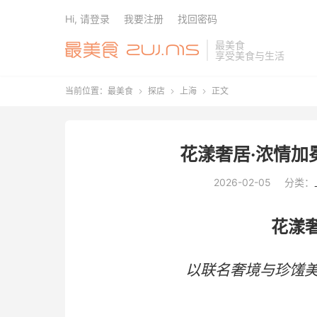
Hi, 请登录
我要注册
找回密码
最美食
享受美食与生活
当前位置：
最美食
探店
上海
正文



花漾奢居·浓情加
2026-02-05
分类：
花漾
以联名奢境与珍馐