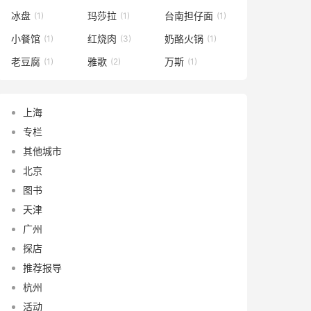
冰盘
玛莎拉
台南担仔面
(1)
(1)
(1)
小餐馆
红烧肉
奶酪火锅
(1)
(3)
(1)
老豆腐
雅歌
万斯
(1)
(2)
(1)
上海
专栏
其他城市
北京
图书
天津
广州
探店
推荐报导
杭州
活动