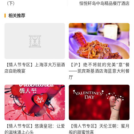
（下）
恒悦轩岛中岛精品餐厅酒店
相关推荐
【情人节专区】上海淳大万丽酒
【沪】绝不将就的完美“意”餐
店自助晚宴
——凯宾斯基酒店海蓝意大利餐
厅
【情人节专区】悠唐皇冠：让爱
【情人节专区】天伦王朝：蜜月
的滋味涌上心头
般的甜蜜惊喜