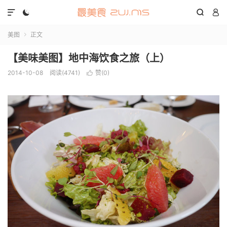




美图
正文

【美味美图】地中海饮食之旅（上）
2014-10-08
阅读(4741)
赞(
0
)
