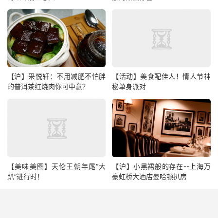
【沪】采悦轩：不用减肥不怕胖
【活动】美食配佳人！情人节神
的普洱茶红烧肉你可中意？
秘单身派对
【美味美图】天伦王朝年尾“大
【沪】小黑裙般的存在--上海万
趴”进行时！
豪虹桥大酒店曼哈顿扒房