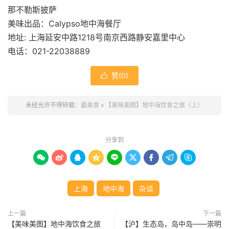
那不勒斯披萨
美味出品：Calypso地中海餐厅
地址: 上海延安中路1218号南京西路静安嘉里中心
电话：021-22038889
赞(
0
)

未经允许不得转载：
最美食
»
【美味美图】地中海饮食之旅（上）
分享到









上海
地中海
杂谈
上一篇
下一篇
【美味美图】地中海饮食之旅
【沪】生态岛，岛中岛——崇明