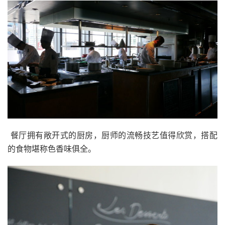
餐厅拥有敞开式的厨房，厨师的流畅技艺值得欣赏，搭配
的食物堪称色香味俱全。