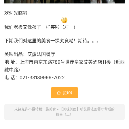
欢迎光临啦
我们老板又像孩子一样笑啦（左一）
下期我们对这里的美食一探究竟呦！期待。。。
美味出品：艾露法国餐厅
地 址：上海市南京东路789号世茂皇家艾美酒店11楼（近西
藏中路）
电 话：021-33189999-7022
赞(
0
)

未经允许不得转载：
最美食
»
【美味美图】听艾露法国餐厅背后的
故事（上）