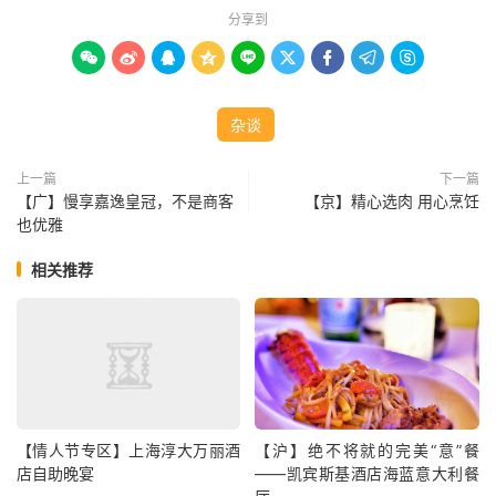
分享到









杂谈
上一篇
下一篇
【广】慢享嘉逸皇冠，不是商客
【京】精心选肉 用心烹饪
也优雅
相关推荐
【情人节专区】上海淳大万丽酒
【沪】绝不将就的完美“意”餐
店自助晚宴
——凯宾斯基酒店海蓝意大利餐