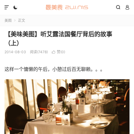




美图
正文

【美味美图】听艾露法国餐厅背后的故事
（上）
2014-08-03
阅读(7478)
赞(
0
)

这样一个慵懒的午后，小憩过后百无聊赖。。。