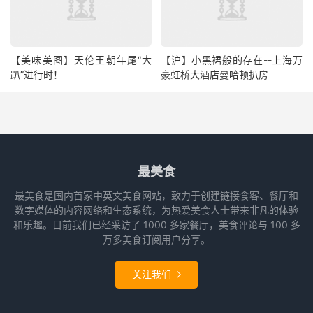
【美味美图】天伦王朝年尾“大
【沪】小黑裙般的存在--上海万
趴”进行时！
豪虹桥大酒店曼哈顿扒房
最美食
最美食是国内首家中英文美食网站，致力于创建链接食客、餐厅和
数字媒体的内容网络和生态系统，为热爱美食人士带来非凡的体验
和乐趣。目前我们已经采访了 1000 多家餐厅，美食评论与 100 多
万多美食订阅用户分享。
关注我们
