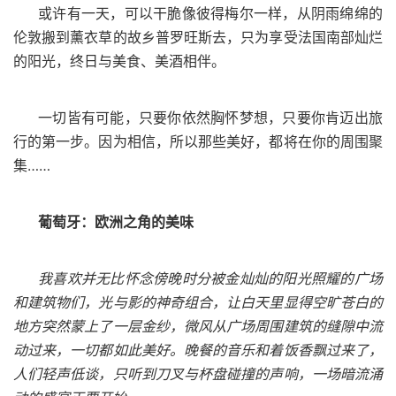
或许有一天，可以干脆像彼得梅尔一样，从阴雨绵绵的
伦敦搬到薰衣草的故乡普罗旺斯去，只为享受法国南部灿烂
的阳光，终日与美食、美酒相伴。
一切皆有可能，只要你依然胸怀梦想，只要你肯迈出旅
行的第一步。因为相信，所以那些美好，都将在你的周围聚
集……
葡萄牙：欧洲之角的美味
我喜欢并无比怀念傍晚时分被金灿灿的阳光照耀的广场
和建筑物们，光与影的神奇组合，让白天里显得空旷苍白的
地方突然蒙上了一层金纱，微风从广场周围建筑的缝隙中流
动过来，一切都如此美好。晚餐的音乐和着饭香飘过来了，
人们轻声低谈，只听到刀叉与杯盘碰撞的声响，一场暗流涌