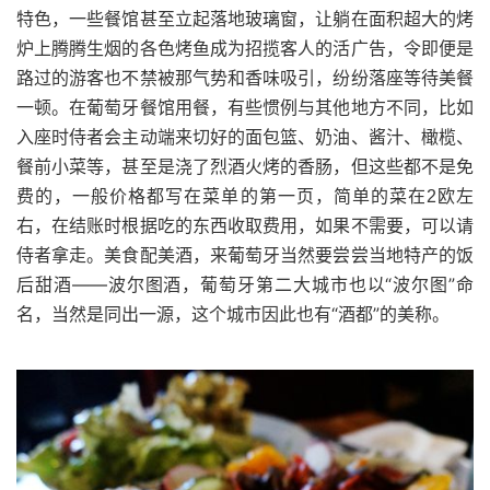
特色，一些餐馆甚至立起落地玻璃窗，让躺在面积超大的烤
炉上腾腾生烟的各色烤鱼成为招揽客人的活广告，令即便是
路过的游客也不禁被那气势和香味吸引，纷纷落座等待美餐
一顿。在葡萄牙餐馆用餐，有些惯例与其他地方不同，比如
入座时侍者会主动端来切好的面包篮、奶油、酱汁、橄榄、
餐前小菜等，甚至是浇了烈酒火烤的香肠，但这些都不是免
费的，一般价格都写在菜单的第一页，简单的菜在
欧左
2
右，在结账时根据吃的东西收取费用，如果不需要，可以请
侍者拿走。美食配美酒，来葡萄牙当然要尝尝当地特产的饭
后甜酒——波尔图酒，葡萄牙第二大城市也以“波尔图”命
名，当然是同出一源，这个城市因此也有“酒都”的美称。