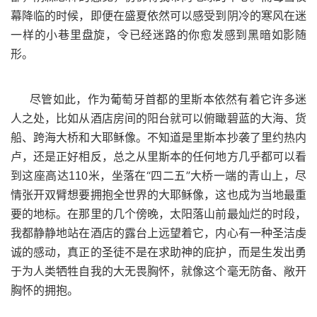
幕降临的时候，即便在盛夏依然可以感受到阴冷的寒风在迷
一样的小巷里盘旋，令已经迷路的你愈发感到黑暗如影随
形。
尽管如此，作为葡萄牙首都的里斯本依然有着它许多迷
人之处，比如从酒店房间的阳台就可以俯瞰碧蓝的大海、货
船、跨海大桥和大耶稣像。不知道是里斯本抄袭了里约热内
卢，还是正好相反，总之从里斯本的任何地方几乎都可以看
到这座高达
米，坐落在“四二五”大桥一端的青山上，尽
110
情张开双臂想要拥抱全世界的大耶稣像，这也成为当地最重
要的地标。在那里的几个傍晚，太阳落山前最灿烂的时段，
我都静静地站在酒店的露台上远望着它，内心有一种圣洁虔
诚的感动，真正的圣徒不是在求助神的庇护，而是生发出勇
于为人类牺牲自我的大无畏胸怀，就像这个毫无防备、敞开
胸怀的拥抱。