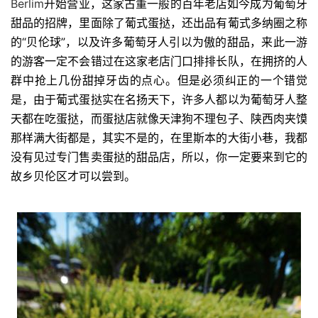
Berlim
开始营业，这家古董一般的百年老店如今成为葡萄牙
甜品的招牌，里面除了葡式蛋挞，还出品有葡式多纳圈之称
的“贝伦球”，以及许多葡萄牙人引以为傲的甜品，来此一游
的游客一定不会错过在这家老店门口排排长队，在拥挤的人
群中抢上几份甜掉牙齿的点心。但是必须纠正的一个错觉
是，由于葡式蛋挞实在名扬天下，许多人都以为葡萄牙人整
天都在吃蛋挞，而蛋挞店就像天津狗不理包子、陕西肉夹馍
那样满大街都是，其实不是的，在里斯本的大街小巷，我都
没有见过专门售卖蛋挞的甜品店，所以，你一定要来到它的
故乡贝伦区才可以尝到。