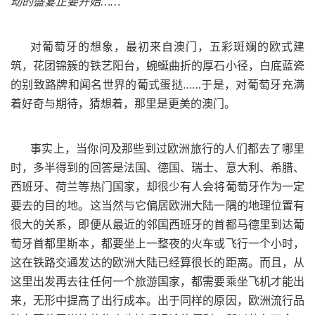
动的盛宴正要开始……
对葡萄牙的想象，最初来自澳门，五彩斑斓的欧式建
筑，花团锦簇的铁艺阳台，蜿蜒曲折的厚石小径，白底蓝瓷
的别致路牌和闻名世界的葡式蛋挞……于是，对葡萄牙充满
着好奇与期待，猜想着，那里是更美的澳门。
事实上，当你问及那些到过欧洲旅行的人们都去了哪里
时，多半得到的回答是法国、德国、瑞士、意大利、希腊、
西班牙、荷兰等热门国家，却很少有人会将葡萄牙作为一定
要去的目的地。这当然与它偏居欧洲大陆一隅的地理位置有
很大的关系，即便从最近的邻国西班牙的首都马德里到达葡
萄牙首都里斯本，都要坐上一整夜的火车或飞行一个小时，
这在铁路交通发达的欧洲大陆已经算很长的距离。而且，从
这里出发再去往任何一个旅游国家，都需要乘坐飞机才能出
来，无形中提高了出行成本。出于同样的原因，欧洲流行品