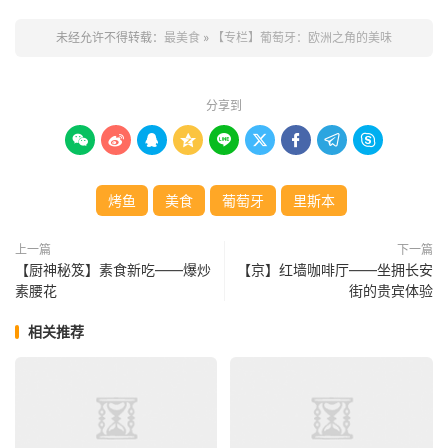
未经允许不得转载：
最美食
»
【专栏】葡萄牙：欧洲之角的美味
分享到









烤鱼
美食
葡萄牙
里斯本
上一篇
下一篇
【厨神秘笈】素食新吃——爆炒
【京】红墙咖啡厅——坐拥长安
素腰花
街的贵宾体验
相关推荐