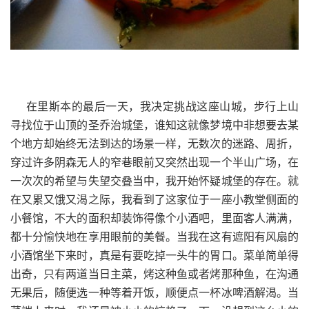
在里斯本的最后一天，我决定挑战这座山城，步行上山
寻找位于山顶的圣乔治城堡，谁知这就像梦境中非想要去某
个地方却始终无法到达的场景一样，无数次的迷路、周折，
穿过许多阴森无人的窄巷眼前又突然出现一个半山广场，在
一次次的希望与失望交叠当中，我开始怀疑城堡的存在。就
在又累又饿又渴之际，我看到了这家位于一座小教堂侧面的
小餐馆，不大的面积却装饰得像个小酒吧，里面客人满满，
都十分愉快地在享用眼前的美餐。当我在这有遮阳有风扇的
小酒馆坐下来时，真是有要吃掉一头牛的胃口。菜单简单得
出奇，只有两道当日主菜，烤这种鱼或者烤那种鱼，在沟通
无果后，随便选一种等着开饭，顺便点一杯冰啤酒解渴。当