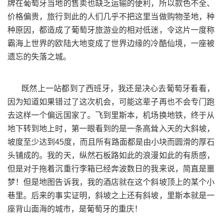
牌在葡萄牙当地的售卖也缺乏运输的便利，所以款色不全、
价格偏贵，旅行到此的人们几乎不把这里当做购物圣地，种
种原因，都造成了葡萄牙旅游业的相对低迷，令这片一度称
霸海上世界的欧陆大地变成了世界边缘的冷酷仙境，一座被
遗忘的失落之城。
既然上一站都到了西班牙，我还是决心去葡萄牙看看，
因为知道如果错过了这次机会，可能这辈子再也不会专门跑
去这样一个偏远国家了。飞到里斯本，机场换地铁，终于从
地下转到地上时，第一眼看到的是一条高耸入天的大斜坡，
坡度至少达到
度，而且所有路面都是由小块而圆滑的厚石
45
头铺成的。我的天，纵然石板路如此的浪漫如此的有质感，
但是对于拖着沉重行李箱已经奔波数日的我来说，简直是噩
梦！但是地图告诉我，我的酒店就在这个斜坡顶上的某个小
巷里。后来的事实证明，斜坡之上还有斜坡，里斯本就是一
座背山面海的城市，是葡萄牙的重庆！