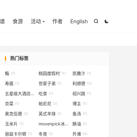

谱
食游
活动
作者
English


热门标签
鮨
桃园度假村
凯撒汁
(1)
(1)
(1)
寿面
世家子弟
利顺德
(1)
(1)
(3)
五星级大酒店
吃食
绍兴路
(1)
(1)
(1)
京菜
帕尼尼
博主
(1)
(1)
(1)
奥克伍德
英式羊排
鱼汤
(2)
(1)
(1)
玉米片
movenpick冰淇淋
酥油
(1)
(1)
(1)
丽兹卡尔顿
冬夜
外滩
(1)
(1)
(4)