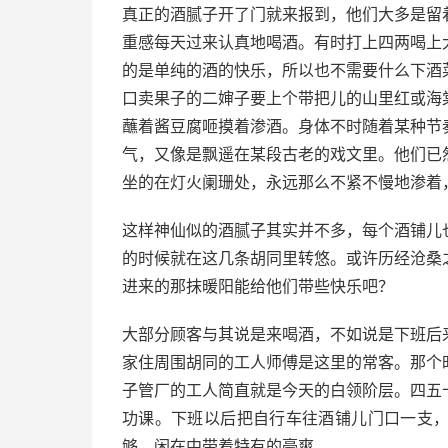
真正的酒腻子开了门就来报到，他们大多是留
重感每天过来认真地喝酒。有时打上四两喝上
的是单纯的酒的快乐，所以也不需要什么下酒
口卖果子的二婶子要上个带把儿的山里红或海
蘸着酱豆腐咂摸着渗酒。身体不时随着某种节
气，又像是飘遥在某段古老的戏文里。他们已
坐的在灯火阑珊处，永远那么不紧不慢地渗着
这样神仙似的酒腻子其实并不多，每个酒铺儿
的时候就在这几条胡同里转悠。或许历经沧桑
进来的那抹暖阳能给他们带些快乐吧？
大部分顾客与其说是来喝酒，不如说是下班后
家住周围胡同的工人师傅是这里的常客。那个
子管厂的工人简直就是今天的白领阶层。四五
功课。下班以后把自行车往酒铺儿门口一支
够。闲在中带着特有的豪爽。