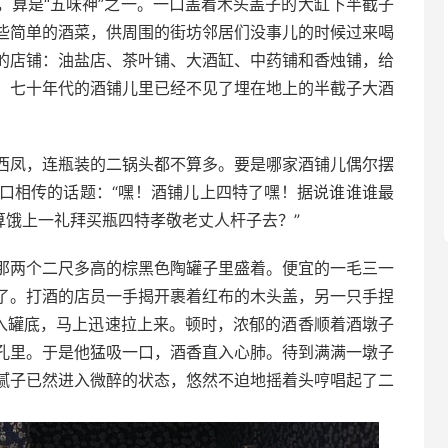
，算是
“
五味神
”
之一。一口盖着木头盖子的大缸下半截子
些简单的酒菜，供周围的街坊邻居们没事儿的时候过来喝
的店铺：油盐店、茶叶铺、大酒缸、中药铺和香烛铺，给
、七十年代的酒铺儿里已经不见了埋在地上的半截子大酒
西凤，连瓶装的二锅头都不算多。要是哪家酒铺儿偶尔摆
口相传的话题：
“
嘿！酒铺儿上四特了嘿！据说谁谁谁最
算饿上一礼拜买瓶四特孝敬老丈人杆子去？
”
那两个二尺多高的棕黑色陶罐子里盛着。便宜的一毛三一
了。打酒的店员一手揭开裹着红布的木头盖，另一只手捏
入罐底，马上迅速拉上来。顿时，浓郁的酒香顺着酒墩子
孔里。于是他猛吸一口，酒香直入心肺。待到满满一墩子
腻子已然进入微醉的状态，悠然不迫地摇着头哼唱起了二