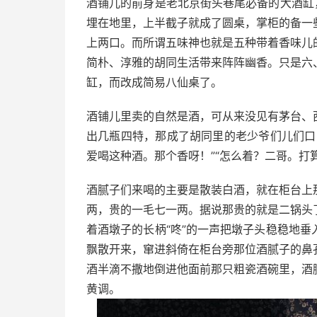
酒铺儿的前身是老北京街头巷尾必备的大酒缸
埋在地里，上半截子就成了圆桌，掌柜的备一
上两口。而所谓五味神也就是五种带着香味儿
简朴、淳雅的胡同生活带来阵阵幽香。只是六
缸，而改成简易八仙桌了。
酒铺儿里卖的自然是酒，可从来没见有茅台、
出几瓶四特，那成了胡同里的老少爷们儿们口
爱喝这种酒。那个香呀！
”“
怎么着？二哥。打
酒腻子们来喝的主要是散装白酒，就在柜台上
两，贵的一毛七一两。据说那贵的就是二锅头
着酒墩子的长柄
“
咚
”
的一声把墩子头稳稳地垂
飘散开来，窜进斜倚在柜台旁那位酒腻子的鼻
酒半滴不撒地倒进他面前那只粗瓷酒碗里，酒
黄调。