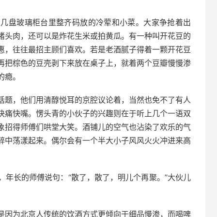
上几盘玻璃柜台里整齐码放的冷荤和小菜。大家争抢着出
猪头肉，还可以是炸花生米或拍黄瓜。有一种叫开花豆的
惠，往往最招主顾们喜欢。若是老酒腻子得着一颗开花豆
再把棕色的豆壳剥下来放在桌子上，就着两个豆瓣慢慢渗
的瘾。
话题，他们用清醇悦耳的京腔议论着，当然也免不了有人
快痛快嘴。愣头青的小伙子的兴趣则在于听上几个一语双
象招得师傅们哄堂大笑。酒铺儿的空气也沾染了欢乐的气
醉中荡漾起来。偶尔会有一个半大小子风风火火冲进来高
，年长的师傅说句：
“
散了，散了，明儿个再聚。
”
大伙儿
是因为北京人传统的饮酒方式更倾向于细品慢渗，而喝啤