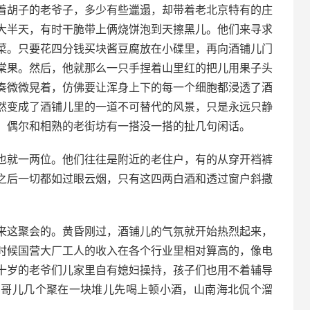
着胡子的老爷子，多少有些邋遢，却带着老北京特有的庄
大半天，有时干脆带上俩烧饼泡到天擦黑儿。他们来寻求
菜。只要花四分钱买块酱豆腐放在小碟里，再向酒铺儿门
棠果。然后，他就那么一只手捏着山里红的把儿用果子头
奏微微晃着，仿佛要让浑身上下的每一个细胞都浸透了酒
然变成了酒铺儿里的一道不可替代的风景，只是永远只静
，偶尔和相熟的老街坊有一搭没一搭的扯几句闲话。
也就一两位。他们往往是附近的老住户，有的从穿开裆裤
之后一切都如过眼云烟，只有这四两白酒和透过窗户斜撒
来这聚会的。黄昏刚过，酒铺儿的气氛就开始热烈起来，
时候国营大厂工人的收入在各个行业里相对算高的，像电
十岁的老爷们儿家里自有媳妇操持，孩子们也用不着辅导
，哥儿几个聚在一块堆儿先喝上顿小酒，山南海北侃个溜