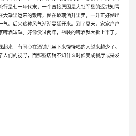
流行是七十年代末，一个直接原因是大批军垦的返城知青
在大罐里运来的散啤，倒在玻璃酒升里卖，一升正好倒出
一气。后来这种风气渐渐蔓延开来。到了夏天，家家户户
京啤酒短缺。好像没过两年，瓶装的啤酒就大批上市了。
碌起来，有闲心在酒铺儿坐下来慢慢喝的人越来越少了。
了人们的视野，而那些店铺不知什么时候变成餐厅或是发