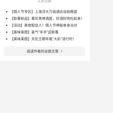
文章总数
【情人节专区】上海淳大万丽酒店自助晚宴
【新春新品】慕尼黑啤酒屋，好酒好肉吃起来！
【活动】美食配佳人！情人节神秘单身派对
【美味美图】喜气“羊羊”迎新春
【美味美图】天伦王朝年尾“大趴”进行时！
阅读作者的全部文章
