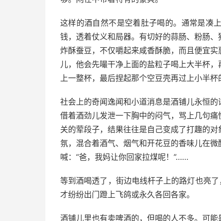
这样的酒自然不是空着肚子喝的。通常是凑
钱，透着仗义和局器。有切好的蒜肠、粉肠、
炸酥蚕豆，不仅嚼起来咸香酥脆，而且便宜实
儿，他会先嘬干净上面的盐粒子喝上大半杯，
上一整杯，最后捏起那个空豆壳再过上小半杯
社会上的奇闻逸闻和小道消息是酒铺儿永恒的
借着酒劲儿发泄一下胸中的闷气，骂上几句痛
关的荤段子，结果往往是自己变成了打趣的对
氛，混合着酒气、烟气和开花豆的香味儿在微
喊：
“
爸，我妈让你回家拉煤呢！
”……
等到酒喝透了，街边电线杆子上的路灯也亮了
才纷纷出门蹬上飞鸽或永久各回各家。
酒铺儿里也有卖啤酒的，但喝的人不多。可能