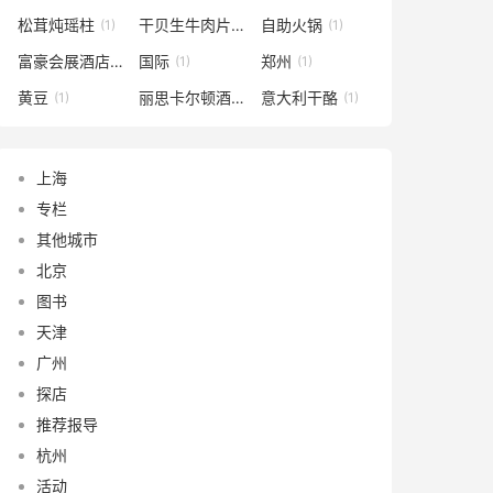
松茸炖瑶柱
干贝生牛肉片
自助火锅
(1)
(1)
(1)
富豪会展酒店
国际
郑州
(1)
(1)
(1)
黄豆
丽思卡尔顿酒店
意大利干酪
(1)
(1)
(1)
上海
专栏
其他城市
北京
图书
天津
广州
探店
推荐报导
杭州
活动