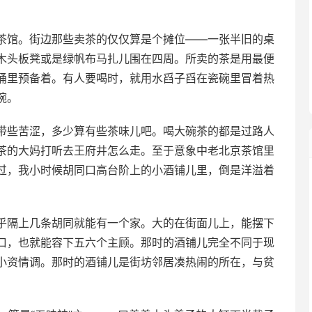
茶馆。街边那些卖茶的仅仅算是个摊位
——
一张半旧的桌
木头板凳或是绿帆布马扎儿围在四周。所卖的茶是用最便
桶里预备着。有人要喝时，就用水舀子舀在瓷碗里冒着热
碗。
带些苦涩，多少算有些茶味儿吧。喝大碗茶的都是过路人
茶的大妈打听去王府井怎么走。至于意象中老北京茶馆里
过，我小时候胡同口高台阶上的小酒铺儿里，倒是洋溢着
乎隔上几条胡同就能有一个家。大的在街面儿上，能摆下
口，也就能容下五六个主顾。那时的酒铺儿完全不同于现
小资情调。那时的酒铺儿是街坊邻居凑热闹的所在，与贫